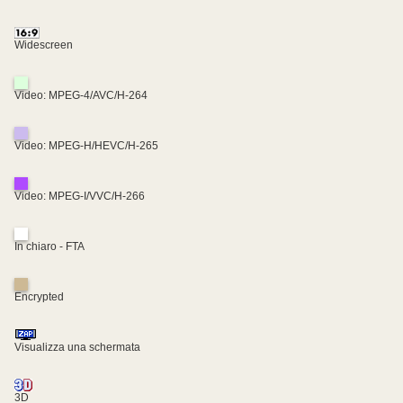
Widescreen
Video: MPEG-4/AVC/H-264
Video: MPEG-H/HEVC/H-265
Video: MPEG-I/VVC/H-266
In chiaro - FTA
Encrypted
Visualizza una schermata
3D