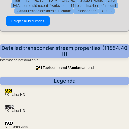
Tutti
TV
HDTV
3DTV
Ultra HD
Stazioni Radio
Data
[+] Aggiunte più recenti / variazioni
[-] Le eliminazioni più recenti
Canali temporaneamente in chiaro
Transponder
Bitrates
Detailed transponder stream properties (11554.40
H)
Information not available
I Tuoi commenti / Aggiornamenti
Legenda
8K - Ultra HD
4K - Ultra HD
Alta Definizione