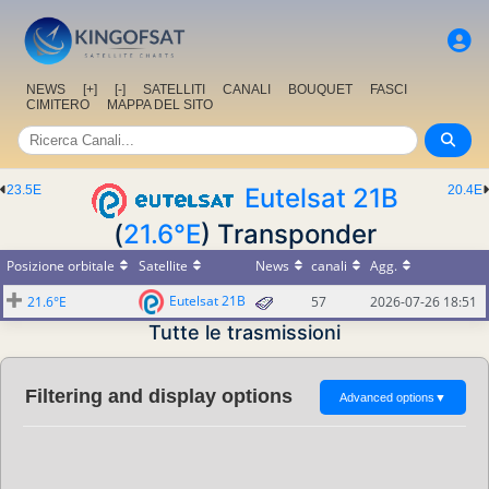
NEWS
[+]
[-]
SATELLITI
CANALI
BOUQUET
FASCI
CIMITERO
MAPPA DEL SITO
23.5E
Eutelsat 21B
20.4E
(
21.6°E
) Transponder
Posizione orbitale
Satellite
News
canali
Agg.
Eutelsat 21B
21.6°E
57
2026-07-26 18:51
Tutte le trasmissioni
Filtering and display options
Advanced options
▼