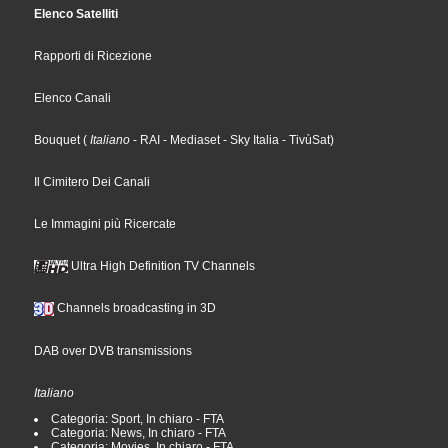
Elenco Satelliti
Rapporti di Ricezione
Elenco Canali
Bouquet
(
Italiano
- RAI
- Mediaset
- Sky Italia
- TivùSat
)
Il Cimitero Dei Canali
Le Immagini più Ricercate
Ultra High Definition TV Channels
Channels broadcasting in 3D
DAB over DVB transmissions
Italiano
Categoria: Sport, In chiaro - FTA
Categoria: News, In chiaro - FTA
Categoria: Movies, In chiaro - FTA