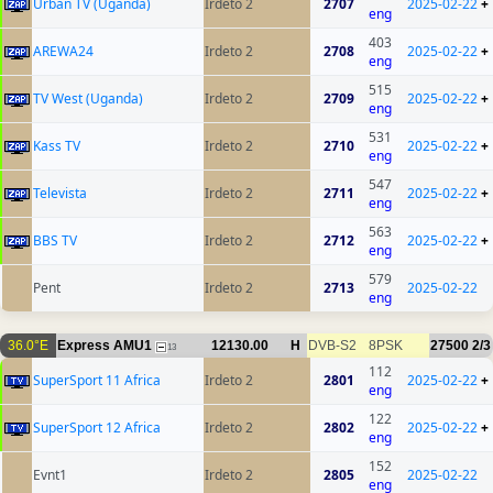
Urban TV (Uganda)
Irdeto 2
2707
2025-02-22
+
eng
403
AREWA24
Irdeto 2
2708
2025-02-22
+
eng
515
TV West (Uganda)
Irdeto 2
2709
2025-02-22
+
eng
531
Kass TV
Irdeto 2
2710
2025-02-22
+
eng
547
Televista
Irdeto 2
2711
2025-02-22
+
eng
563
BBS TV
Irdeto 2
2712
2025-02-22
+
eng
579
Pent
Irdeto 2
2713
2025-02-22
eng
36.0°E
Express AMU1
12130.00
H
DVB-S2
8PSK
27500
2/3
13
112
SuperSport 11 Africa
Irdeto 2
2801
2025-02-22
+
eng
122
SuperSport 12 Africa
Irdeto 2
2802
2025-02-22
+
eng
152
Evnt1
Irdeto 2
2805
2025-02-22
eng