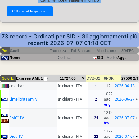
Canali temporaneamente in chiaro
73 record - Ordinati per SID - Gli aggiornamenti più
recenti: 2026-07-07 01:18 CET
Pos
Satellite
Frequenza
Pol
Standard
Modulazione
SR/FEC
Nome
Codifica
SID
Audio
Agg.
36.0°E
Express AMU1
11727.00
V
DVB-S2
8PSK
27500
2/3
4
colorbar
In chiaro - FTA
1
112
2026-06-13
1022
Limelight Family
In chiaro - FTA
2
aac
2026-06-27
+
eng
1212
EMCI TV
In chiaro - FTA
21
aac
2026-07-07
+
fra
1222
Dieu TV
In chiaro - FTA
22
aac
2026-07-07
+