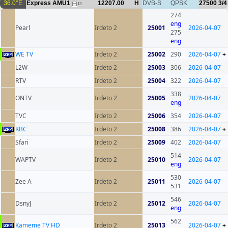
36.0°E
Express AMU1
12207.00
H
DVB-S
QPSK
27500
3/4
13
274
eng
Pearl
Irdeto 2
25001
2026-04-07
275
eng
WE TV
Irdeto 2
25002
290
2026-04-07
+
L2W
Irdeto 2
25003
306
2026-04-07
RTV
Irdeto 2
25004
322
2026-04-07
338
ONTV
Irdeto 2
25005
2026-04-07
eng
TVC
Irdeto 2
25006
354
2026-04-07
KBC
Irdeto 2
25008
386
2026-04-07
+
Sfari
Irdeto 2
25009
402
2026-04-07
514
WAPTV
Irdeto 2
25010
2026-04-07
eng
530
Zee A
Irdeto 2
25011
2026-04-07
531
546
DsnyJ
Irdeto 2
25012
2026-04-07
eng
562
Kameme TV HD
Irdeto 2
25013
2026-04-07
+