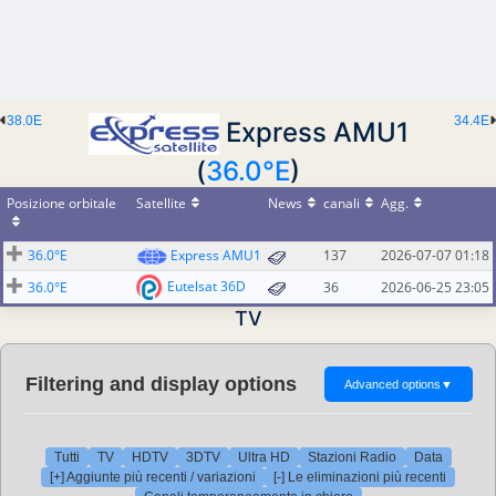
38.0E
34.4E
Express AMU1
(
36.0°E
)
Posizione orbitale
Satellite
News
canali
Agg.
36.0°E
Express AMU1
137
2026-07-07 01:18
Eutelsat 36D
36.0°E
36
2026-06-25 23:05
TV
Filtering and display options
Advanced options
▼
Tutti
TV
HDTV
3DTV
Ultra HD
Stazioni Radio
Data
[+] Aggiunte più recenti / variazioni
[-] Le eliminazioni più recenti