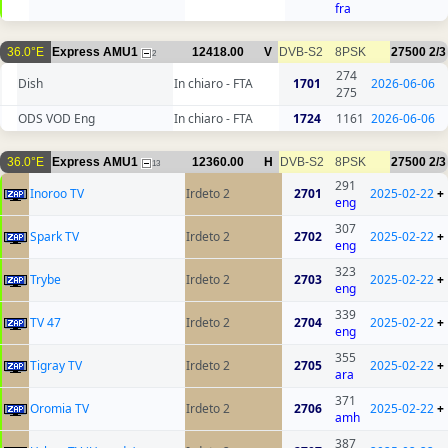
fra
36.0°E
Express AMU1
12418.00
V
DVB-S2
8PSK
27500
2/3
2
274
Dish
In chiaro - FTA
1701
2026-06-06
275
ODS VOD Eng
In chiaro - FTA
1724
1161
2026-06-06
36.0°E
Express AMU1
12360.00
H
DVB-S2
8PSK
27500
2/3
13
291
Inoroo TV
Irdeto 2
2701
2025-02-22
+
eng
307
Spark TV
Irdeto 2
2702
2025-02-22
+
eng
323
Trybe
Irdeto 2
2703
2025-02-22
+
eng
339
TV 47
Irdeto 2
2704
2025-02-22
+
eng
355
Tigray TV
Irdeto 2
2705
2025-02-22
+
ara
371
Oromia TV
Irdeto 2
2706
2025-02-22
+
amh
387