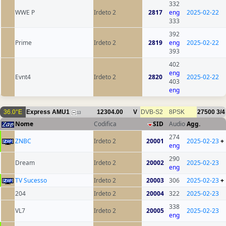
332
WWE P
Irdeto 2
2817
eng
2025-02-22
333
392
Prime
Irdeto 2
2819
eng
2025-02-22
393
402
eng
Evnt4
Irdeto 2
2820
2025-02-22
403
eng
36.0°E
Express AMU1
12304.00
V
DVB-S2
8PSK
27500
3/4
13
Nome
Codifica
SID
Audio
Agg.
274
ZNBC
Irdeto 2
20001
2025-02-23
+
eng
290
Dream
Irdeto 2
20002
2025-02-23
eng
TV Sucesso
Irdeto 2
20003
306
2025-02-23
+
204
Irdeto 2
20004
322
2025-02-23
338
VL7
Irdeto 2
20005
2025-02-23
eng