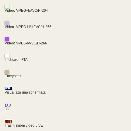
Video: MPEG-4/AVC/H-264
Video: MPEG-H/HEVC/H-265
Video: MPEG-I/VVC/H-266
In chiaro - FTA
Encrypted
Visualizza una schermata
3D
Trasmissioni video LIVE