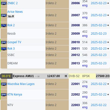
354
ZNBC 2
Irdeto 2
20006
2025-02-23
+
eng
Arise News
370
Irdeto 2
20007
2025-02-23
+
eng
Rok 2
Irdeto 2
20008
386
2025-02-23
+
402
Kessb
Irdeto 2
20009
2025-02-23
eng
Gospel TV
Irdeto 2
20010
514
2025-02-23
+
Rok 3
Irdeto 2
20011
530
2025-02-23
+
SSBC
Irdeto 2
20012
546
2025-02-23
290
DREAM
Irdeto 2
20013
2025-02-23
eng
36.0°E
Express AMU1
12437.00
H
DVB-S2
8PSK
27500
2/3
14
274
Wazobia Max Lagos
Irdeto 2
22001
2025-02-22
+
eng
290
KTN Kenya
Irdeto 2
22002
2025-02-22
+
eng
306
NTV
Irdeto 2
22003
2025-02-22
eng