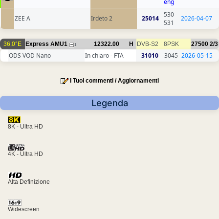
eng
530
ZEE A
Irdeto 2
25014
2026-04-07
531
36.0°E
Express AMU1
12322.00
H
DVB-S2
8PSK
27500
2/3
1
ODS VOD Nano
In chiaro - FTA
31010
3045
2026-05-15
I Tuoi commenti / Aggiornamenti
Legenda
8K - Ultra HD
4K - Ultra HD
Alta Definizione
Widescreen