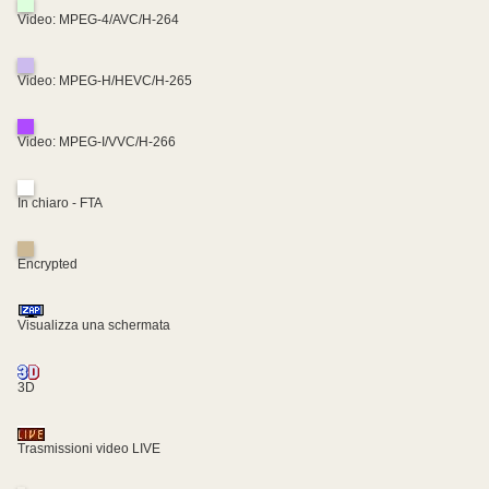
Video: MPEG-4/AVC/H-264
Video: MPEG-H/HEVC/H-265
Video: MPEG-I/VVC/H-266
In chiaro - FTA
Encrypted
Visualizza una schermata
3D
Trasmissioni video LIVE