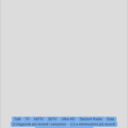
Tutti
TV
HDTV
3DTV
Ultra HD
Stazioni Radio
Data
[+] Aggiunte più recenti / variazioni
[-] Le eliminazioni più recenti