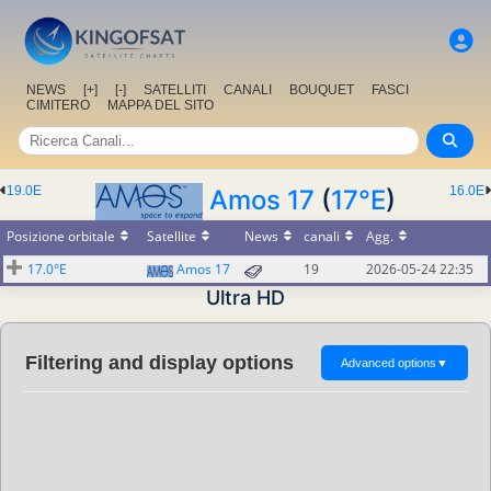
NEWS
[+]
[-]
SATELLITI
CANALI
BOUQUET
FASCI
CIMITERO
MAPPA DEL SITO
19.0E
16.0E
Amos 17
(
17°E
)
Posizione orbitale
Satellite
News
canali
Agg.
17.0°E
Amos 17
19
2026-05-24 22:35
Ultra HD
Filtering and display options
Advanced options
▼