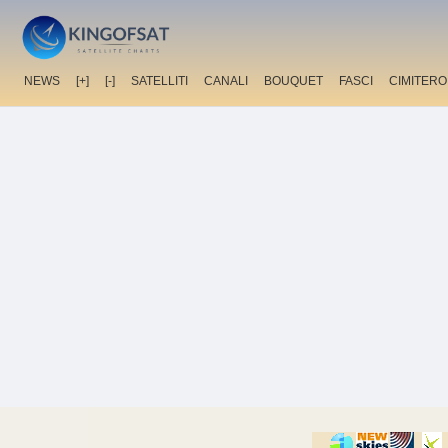
NEWS
[+]
[-]
SATELLITI
CANALI
BOUQUET
FASCI
CIMITERO