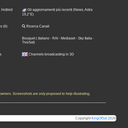
 Hotbird
Gli aggiornamenti più recenti (News, Astra
19,2°E)
o (6)
Ricerca Canali
Bouquet
(
Italiano
- RAI
- Mediaset
- Sky Italia
-
TivùSat
)
s
Channels broadcasting in 3D
owners. Screenshots are only proposed to help illustrating,
Copyright
KingOfSat
2026