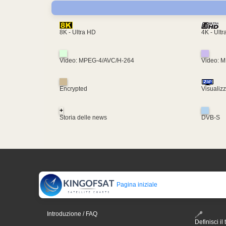
4K - Ult
8K - Ultra HD
Video: MPEG-4/AVC/H-264
Video: 
Encrypted
Visualiz
+
Storia delle news
DVB-S
Pagina iniziale
Introduzione / FAQ
Definisci il 