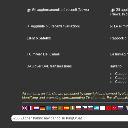
Gli aggiornamenti più recenti (News)
Gli aggi
(News, In c
[+] Aggiunte più recenti / variazioni
[-] Le elimi
Elenco Satelliti
Rapporti d
Il Cimitero Dei Canali
Le Immagin
DAB over DVB transmissions
Italiano
Categori
Categori
Categori
All contents on this site are protected by copyright and owned by Ki
identifying and promoting corresponding TV channels. For all questi
5265 Zapper stanno navigando su KingOfSat.