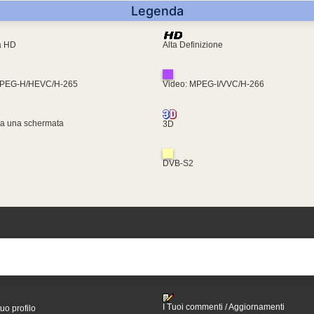
Legenda
ra HD
Alta Definizione
MPEG-H/HEVC/H-265
Video: MPEG-I/VVC/H-266
za una schermata
3D
DVB-S2
I Tuoi commenti / Aggiornamenti
tuo profilo