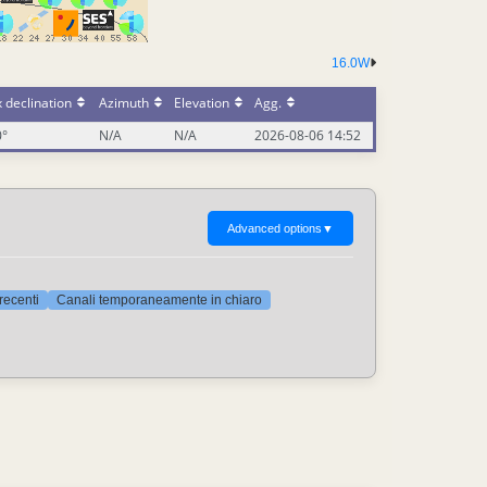
16.0W
 declination
Azimuth
Elevation
Agg.
0°
N/A
N/A
2026-08-06 14:52
Advanced options
▼
 recenti
Canali temporaneamente in chiaro