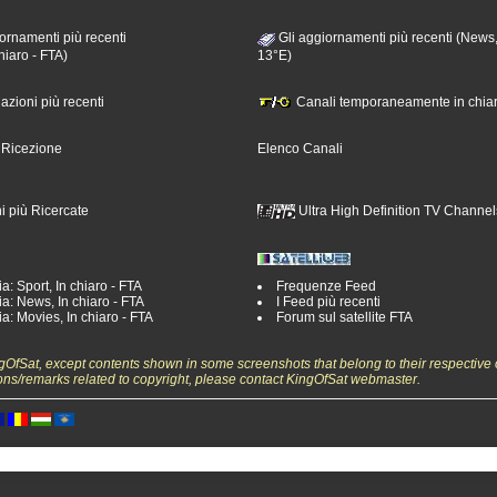
ornamenti più recenti
Gli aggiornamenti più recenti (News,
hiaro - FTA)
13°E)
nazioni più recenti
Canali temporaneamente in chiar
i Ricezione
Elenco Canali
i più Ricercate
Ultra High Definition TV Channel
a: Sport, In chiaro - FTA
Frequenze Feed
a: News, In chiaro - FTA
I Feed più recenti
a: Movies, In chiaro - FTA
Forum sul satellite FTA
ngOfSat, except contents shown in some screenshots that belong to their respective 
ons/remarks related to copyright, please contact KingOfSat webmaster.