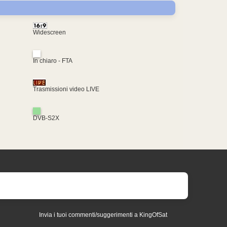
Widescreen
In chiaro - FTA
Trasmissioni video LIVE
DVB-S2X
Invia i tuoi commenti/suggerimenti a KingOfSat