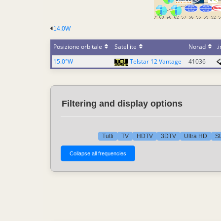
14.0W
Posizione orbitale
Satellite
Norad
.i
15.0°W
Telstar 12 Vantage
41036
Filtering and display options
Tutti
TV
HDTV
3DTV
Ultra HD
St