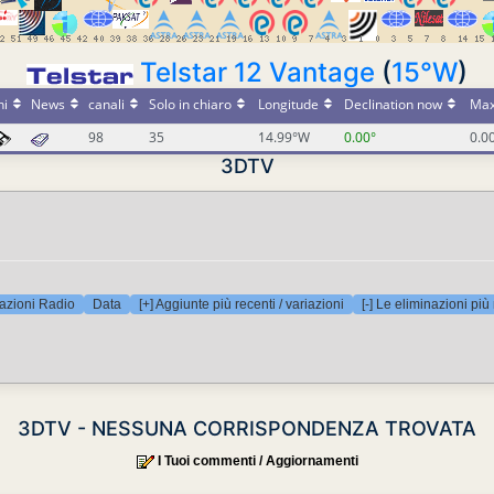
Telstar 12 Vantage
(
15°W
)
ni
News
canali
Solo in chiaro
Longitude
Declination now
Max
98
35
14.99°W
0.00°
0.0
3DTV
azioni Radio
Data
[+] Aggiunte più recenti / variazioni
[-] Le eliminazioni più
3DTV - NESSUNA CORRISPONDENZA TROVATA
I Tuoi commenti / Aggiornamenti