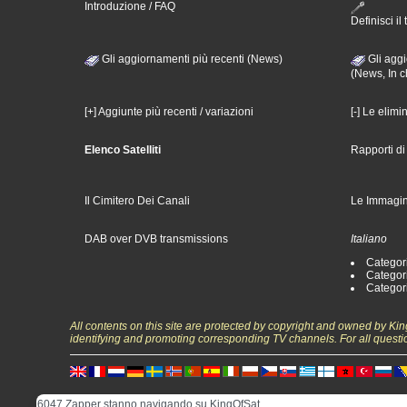
Introduzione / FAQ
Definisci il 
Gli aggiornamenti più recenti (News)
Gli aggi
(News, In c
[+] Aggiunte più recenti / variazioni
[-] Le elimi
Elenco Satelliti
Rapporti d
Il Cimitero Dei Canali
Le Immagin
DAB over DVB transmissions
Italiano
Categori
Categori
Categori
All contents on this site are protected by copyright and owned by Ki
identifying and promoting corresponding TV channels. For all questi
6047 Zapper stanno navigando su KingOfSat.