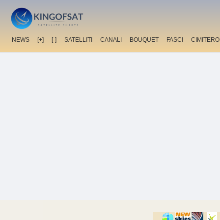
NEWS
[+]
[-]
SATELLITI
CANALI
BOUQUET
FASCI
CIMITERO