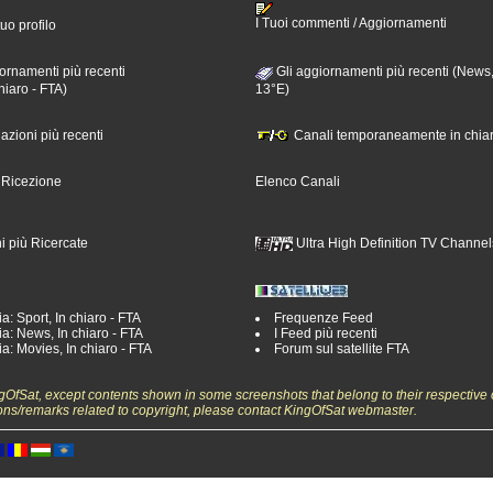
I Tuoi commenti / Aggiornamenti
tuo profilo
ornamenti più recenti
Gli aggiornamenti più recenti (News,
hiaro - FTA)
13°E)
nazioni più recenti
Canali temporaneamente in chiar
i Ricezione
Elenco Canali
i più Ricercate
Ultra High Definition TV Channel
a: Sport, In chiaro - FTA
Frequenze Feed
a: News, In chiaro - FTA
I Feed più recenti
a: Movies, In chiaro - FTA
Forum sul satellite FTA
ngOfSat, except contents shown in some screenshots that belong to their respective 
ons/remarks related to copyright, please contact KingOfSat webmaster.