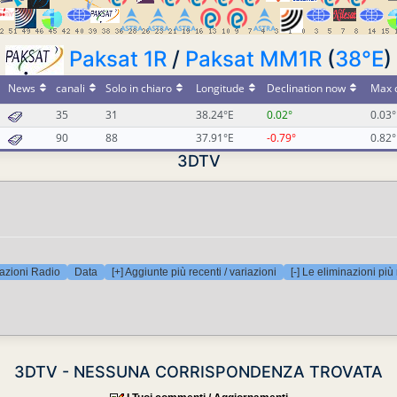
Paksat 1R
/
Paksat MM1R
(
38°E
)
News
canali
Solo in chiaro
Longitude
Declination now
Max d
35
31
38.24°E
0.02°
0.03°
90
88
37.91°E
-0.79°
0.82°
3DTV
azioni Radio
Data
[+] Aggiunte più recenti / variazioni
[-] Le eliminazioni più
3DTV - NESSUNA CORRISPONDENZA TROVATA