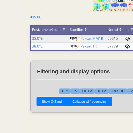
39.0E
Posizione orbitale
Satellite
Norad
.ini
38.0°E
Paksat MM1R
59915
38.0°E
Paksat 1R
37779
Filtering and display options
Tutti
TV
HDTV
3DTV
Ultra HD
St