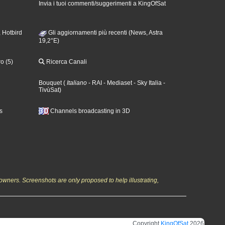
Invia i tuoi commenti/suggerimenti a KingOfSat
 Hotbird
Gli aggiornamenti più recenti (News, Astra
19,2°E)
o (5)
Ricerca Canali
Bouquet
(
Italiano
- RAI
- Mediaset
- Sky Italia
-
TivùSat
)
s
Channels broadcasting in 3D
owners. Screenshots are only proposed to help illustrating,
Copyright
KingOfSat
2026