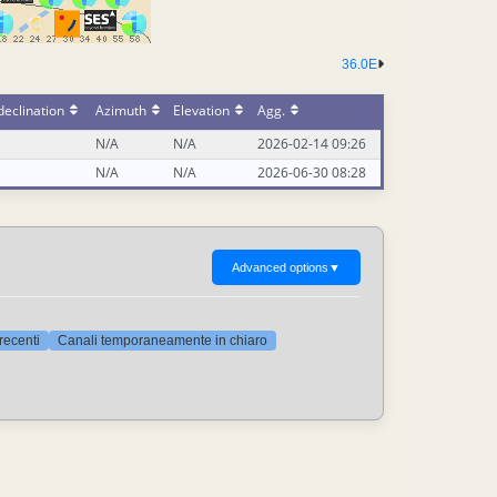
36.0E
eclination
Azimuth
Elevation
Agg.
N/A
N/A
2026-02-14 09:26
N/A
N/A
2026-06-30 08:28
Advanced options
▼
 recenti
Canali temporaneamente in chiaro