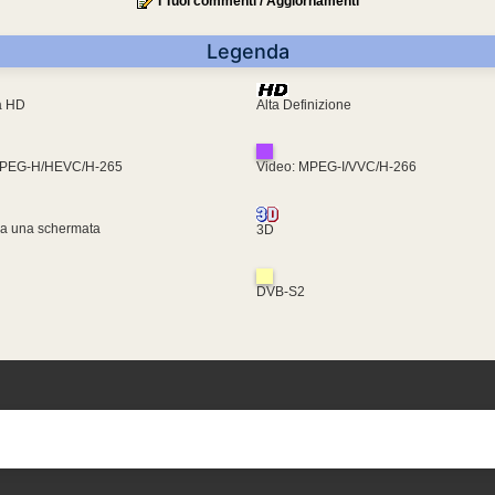
I Tuoi commenti / Aggiornamenti
Legenda
ra HD
Alta Definizione
MPEG-H/HEVC/H-265
Video: MPEG-I/VVC/H-266
za una schermata
3D
DVB-S2