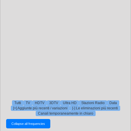
Tutti
TV
HDTV
3DTV
Ultra HD
Stazioni Radio
Data
[+] Aggiunte più recenti / variazioni
[-] Le eliminazioni più recenti
Canali temporaneamente in chiaro