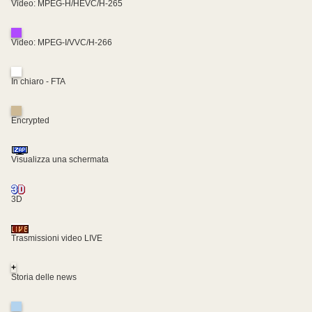
Video: MPEG-H/HEVC/H-265
Video: MPEG-I/VVC/H-266
In chiaro - FTA
Encrypted
Visualizza una schermata
3D
Trasmissioni video LIVE
+
Storia delle news