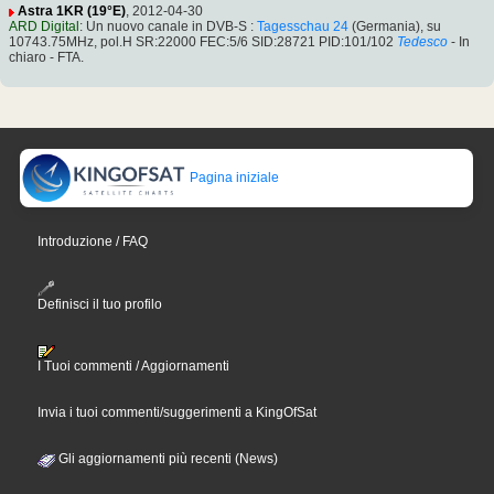
Astra 1KR (19°E)
, 2012-04-30
ARD Digital
: Un nuovo canale in DVB-S :
Tagesschau 24
(Germania), su
10743.75MHz, pol.H SR:22000 FEC:5/6 SID:28721 PID:101/102
Tedesco
- In
chiaro - FTA.
Pagina iniziale
Introduzione / FAQ
Definisci il tuo profilo
I Tuoi commenti / Aggiornamenti
Invia i tuoi commenti/suggerimenti a KingOfSat
Gli aggiornamenti più recenti (News)