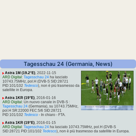
Tagesschau 24 (Germania, News)
Astra 1M (19.2°E)
, 2022-11-15
ARD Digital
:
Tagesschau 24
ha lasciato
10743.75MHz, pol.H (DVB-S SID:28721
PID:101/102
Tedesco
), non è più trasmesso da
satellite in Europa.
Astra 1KR (19°E)
, 2016-01-16
ARD Digital
: Un nuovo canale in DVB-S :
Tagesschau 24
(Germania), su 10743.75MHz,
pol.H SR:22000 FEC:5/6 SID:28721
PID:101/102
Tedesco
- In chiaro - FTA.
Astra 1KR (19°E)
, 2016-01-15
ARD Digital
:
Tagesschau 24
ha lasciato 10743.75MHz, pol.H (DVB-S
SID:28721 PID:101/102
Tedesco
), non è più trasmesso da satellite in Europa.