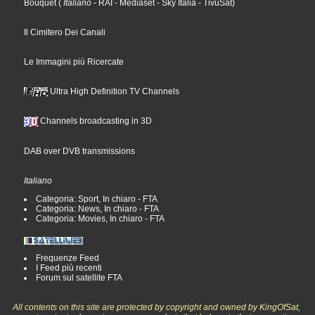
Bouquet
(
Italiano
- RAI
- Mediaset
- Sky Italia
- TivùSat
)
Il Cimitero Dei Canali
Le Immagini più Ricercate
Ultra High Definition TV Channels
Channels broadcasting in 3D
DAB over DVB transmissions
Italiano
Categoria: Sport, In chiaro - FTA
Categoria: News, In chiaro - FTA
Categoria: Movies, In chiaro - FTA
Frequenze Feed
I Feed più recenti
Forum sul satellite FTA
All contents on this site are protected by copyright and owned by KingOfSat,