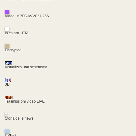
Video: MPEG-I/VVC/H-266
In chiaro - FTA
Encrypted
Visualizza una schermata
3D
Trasmissioni video LIVE
+
Storia delle news
DVB-S