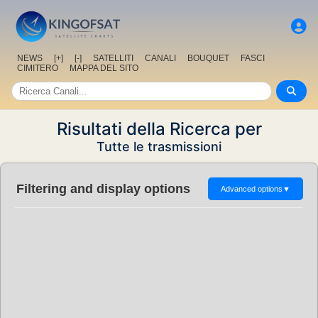
NEWS
[+]
[-]
SATELLITI
CANALI
BOUQUET
FASCI
CIMITERO
MAPPA DEL SITO
Risultati della Ricerca per
Tutte le trasmissioni
Filtering and display options
Advanced options
▼