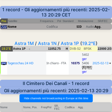
1 record - Gli aggiornamenti più recenti: 2025-02-
13 20:29 CET
Pos
Satellite
Frequenza
Pol
Standard
Modulazione
SR/FEC
Nome
Codifica
SID
Audio
Agg.
Astra 1M
/
Astra 1N
/
Astra 1P
(
19.2°E
)
19.2°E
Astra 1P
11052.75
H
DVB-S2
8PSK
22000
2/3
1
5402
ger
Tagesschau 24 HD
In chiaro - FTA
10375
5406
2025-02-13
+
ger
Il Cimitero Dei Canali - 1 record
Gli aggiornamenti più recenti: 2025-02-13 20:29
SR,
Nome
Nome, Pos.
Freq/Pol
Codifica
Agg.
FEC