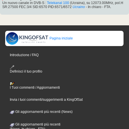
Un nuovo canale in DVB-S :
Telekanal 100
(Ucraina), su 12073.00MHz, pol.H
SR:27500 FEC:3/4 SID:6570 PID:6571/6572
Ucraino
- In chiaro - FTA.
Pagina iniziale
Introduzione / FAQ
Definisci il tuo profilo
I Tuoi commenti / Aggiornamenti
Invia i tuoi commenti/suggerimenti a KingOfSat
Gli aggiornamenti più recenti (News)
Gli aggiornamenti più recenti