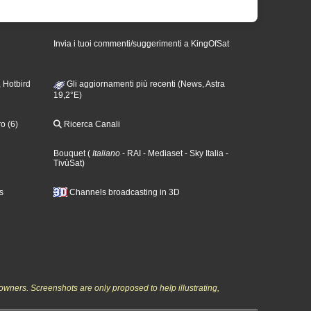
Invia i tuoi commenti/suggerimenti a KingOfSat
 Hotbird
Gli aggiornamenti più recenti (News, Astra
19,2°E)
o (6)
Ricerca Canali
Bouquet
(
Italiano
- RAI
- Mediaset
- Sky Italia
-
TivùSat
)
s
Channels broadcasting in 3D
owners. Screenshots are only proposed to help illustrating,