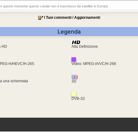
In questo momento questo canale non è trasmesso da satellite in Europa
I Tuoi commenti / Aggiornamenti
Legenda
ra HD
Alta Definizione
MPEG-H/HEVC/H-265
Video: MPEG-I/VVC/H-266
za una schermata
3D
DVB-S2