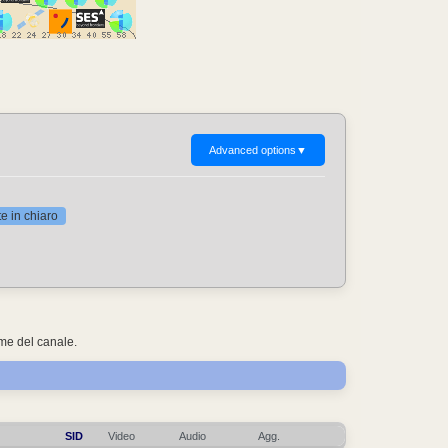
Advanced options
▼
 in chiaro
ome del canale.
SID
Video
Audio
Agg.