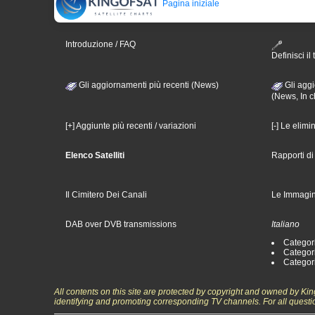
Pagina iniziale
Introduzione / FAQ
Definisci il 
Gli aggiornamenti più recenti (News)
Gli aggi
(News, In c
[+] Aggiunte più recenti / variazioni
[-] Le elimi
Elenco Satelliti
Rapporti d
Il Cimitero Dei Canali
Le Immagin
DAB over DVB transmissions
Italiano
Categori
Categori
Categori
All contents on this site are protected by copyright and owned by Ki
identifying and promoting corresponding TV channels. For all questi