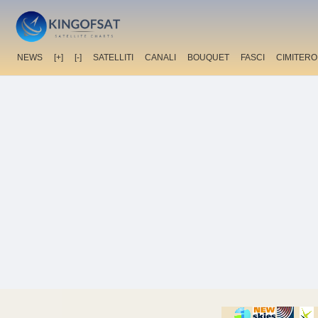
NEWS
[+]
[-]
SATELLITI
CANALI
BOUQUET
FASCI
CIMITERO