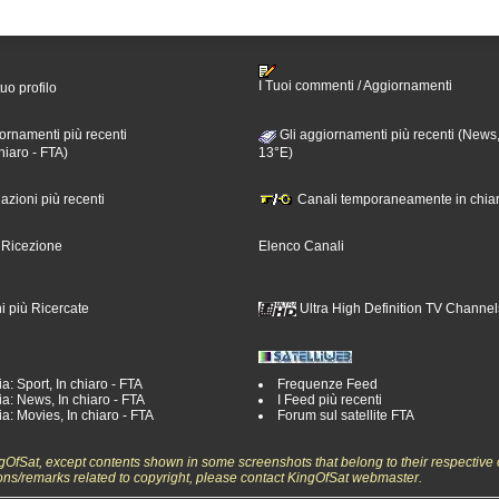
I Tuoi commenti / Aggiornamenti
tuo profilo
ornamenti più recenti
Gli aggiornamenti più recenti (News,
hiaro - FTA)
13°E)
nazioni più recenti
Canali temporaneamente in chiar
i Ricezione
Elenco Canali
i più Ricercate
Ultra High Definition TV Channel
a: Sport, In chiaro - FTA
Frequenze Feed
a: News, In chiaro - FTA
I Feed più recenti
a: Movies, In chiaro - FTA
Forum sul satellite FTA
ngOfSat, except contents shown in some screenshots that belong to their respective 
ons/remarks related to copyright, please contact KingOfSat webmaster.