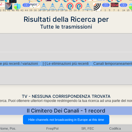
Risultati della Ricerca per
Tutte le trasmissioni
e più recenti / variazioni
[-] Le eliminazioni più recenti
Canali temporaneamente
TV - NESSUNA CORRISPONDENZA TROVATA
cerca. Puoi ottenere ulteriori risposte restringendo la tua ricerca ad una parte del n
Il Cimitero Dei Canali - 1 record
Nome, Pos.
Freq/Pol
SR, FEC
Codifica