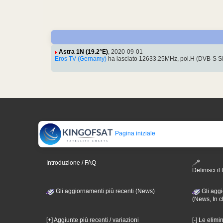
Astra 1N (19.2°E)
, 2020-09-01
Eros TV (Gernamy)
ha lasciato 12633.25MHz, pol.H (DVB-S SID
Pagina iniziale
Introduzione / FAQ
Definisci il 
Gli aggiornamenti più recenti (News)
Gli aggi
(News, In c
[+] Aggiunte più recenti / variazioni
[-] Le elimi