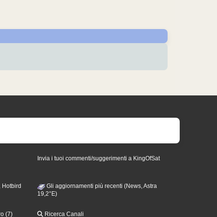
Invia i tuoi commenti/suggerimenti a KingOfSat
 Hotbird
Gli aggiornamenti più recenti (News, Astra
19,2°E)
o (7)
Ricerca Canali