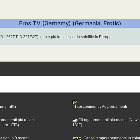
Eros TV (Gernamy) (Germania, Erotic)
:12627 PID:227/327), non è più trasmesso da satellite in Europa.
I Tuoi commenti / Aggiornamenti
tuo profilo
ornamenti più recenti
Gli aggiornamenti più recenti (News,
hiaro - FTA)
13°E)
nazioni più recenti
Canali temporaneamente in chiar