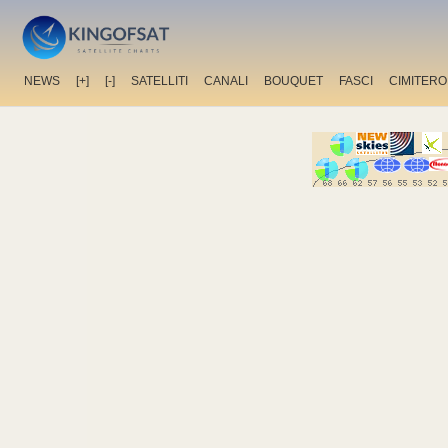
NEWS
[+]
[-]
SATELLITI
CANALI
BOUQUET
FASCI
CIMITERO