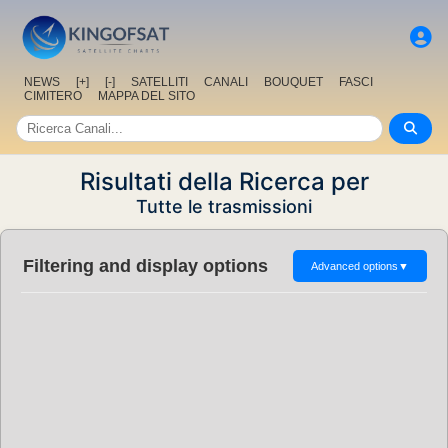
NEWS
[+]
[-]
SATELLITI
CANALI
BOUQUET
FASCI
CIMITERO
MAPPA DEL SITO
Risultati della Ricerca per
Tutte le trasmissioni
Filtering and display options
Advanced options
▼