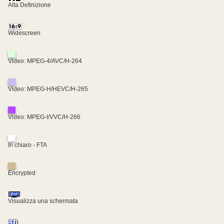
Alta Definizione
Widescreen
Video: MPEG-4/AVC/H-264
Video: MPEG-H/HEVC/H-265
Video: MPEG-I/VVC/H-266
In chiaro - FTA
Encrypted
Visualizza una schermata