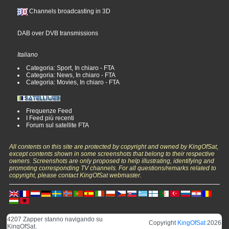
Channels broadcasting in 3D
DAB over DVB transmissions
Italiano
Categoria: Sport, In chiaro - FTA
Categoria: News, In chiaro - FTA
Categoria: Movies, In chiaro - FTA
Frequenze Feed
I Feed più recenti
Forum sul satellite FTA
All contents on this site are protected by copyright and owned by KingOfSat,
except contents shown in some screenshots that belong to their respective
owners. Screenshots are only proposed to help illustrating, identifying and
promoting corresponding TV channels. For all questions/remarks related to
copyright, please contact KingOfSat webmaster.
4207 Zapper stanno navigando su
Copyright
KingOfSat
2026
KingOfSat.