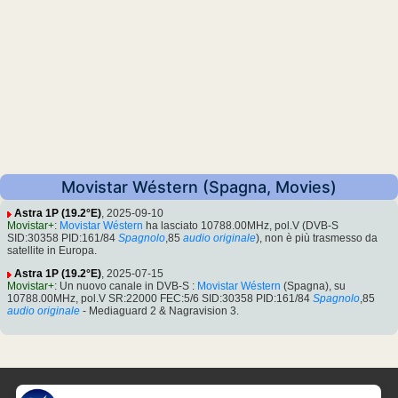
Movistar Wéstern (Spagna, Movies)
Astra 1P (19.2°E)
, 2025-09-10
Movistar+
:
Movistar Wéstern
ha lasciato 10788.00MHz, pol.V (DVB-S
SID:30358 PID:161/84
Spagnolo
,85
audio originale
), non è più trasmesso da
satellite in Europa.
Astra 1P (19.2°E)
, 2025-07-15
Movistar+
: Un nuovo canale in DVB-S :
Movistar Wéstern
(Spagna), su
10788.00MHz, pol.V SR:22000 FEC:5/6 SID:30358 PID:161/84
Spagnolo
,85
audio originale
- Mediaguard 2 & Nagravision 3.