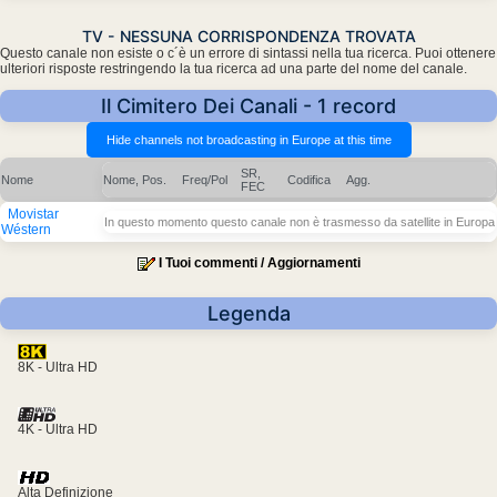
TV - NESSUNA CORRISPONDENZA TROVATA
Questo canale non esiste o c´è un errore di sintassi nella tua ricerca. Puoi ottenere
ulteriori risposte restringendo la tua ricerca ad una parte del nome del canale.
Il Cimitero Dei Canali - 1 record
SR,
Nome
Nome, Pos.
Freq/Pol
Codifica
Agg.
FEC
Movistar
In questo momento questo canale non è trasmesso da satellite in Europa
Wéstern
I Tuoi commenti / Aggiornamenti
Legenda
8K - Ultra HD
4K - Ultra HD
Alta Definizione