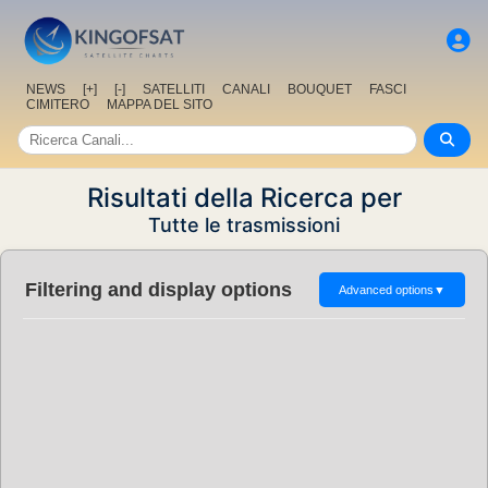
NEWS
[+]
[-]
SATELLITI
CANALI
BOUQUET
FASCI
CIMITERO
MAPPA DEL SITO
Risultati della Ricerca per
Tutte le trasmissioni
Filtering and display options
Advanced options
▼