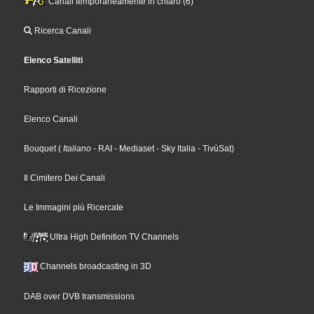
Canali temporaneamente in chiaro (6)
Ricerca Canali
Elenco Satelliti
Rapporti di Ricezione
Elenco Canali
Bouquet
(
Italiano
- RAI
- Mediaset
- Sky Italia
- TivùSat
)
Il Cimitero Dei Canali
Le Immagini più Ricercate
Ultra High Definition TV Channels
Channels broadcasting in 3D
DAB over DVB transmissions