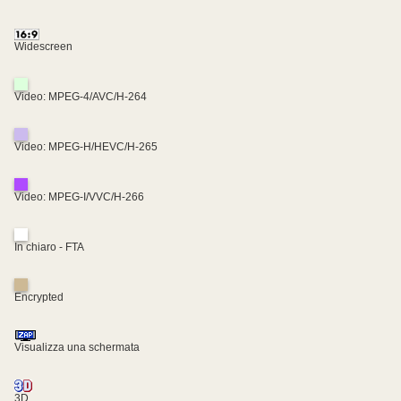
Widescreen
Video: MPEG-4/AVC/H-264
Video: MPEG-H/HEVC/H-265
Video: MPEG-I/VVC/H-266
In chiaro - FTA
Encrypted
Visualizza una schermata
3D