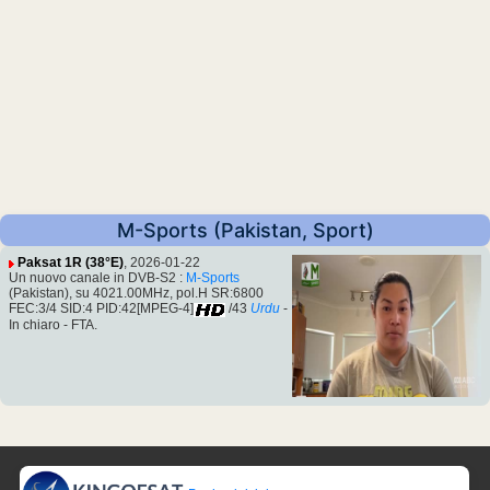
M-Sports (Pakistan, Sport)
Paksat 1R (38°E)
, 2026-01-22
Un nuovo canale in DVB-S2 :
M-Sports
(Pakistan), su 4021.00MHz, pol.H SR:6800
FEC:3/4 SID:4 PID:42[MPEG-4]
/43
Urdu
-
In chiaro - FTA.