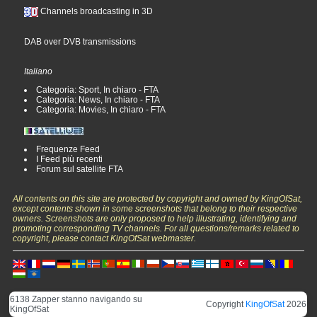
Channels broadcasting in 3D
DAB over DVB transmissions
Italiano
Categoria: Sport, In chiaro - FTA
Categoria: News, In chiaro - FTA
Categoria: Movies, In chiaro - FTA
Frequenze Feed
I Feed più recenti
Forum sul satellite FTA
All contents on this site are protected by copyright and owned by KingOfSat,
except contents shown in some screenshots that belong to their respective
owners. Screenshots are only proposed to help illustrating, identifying and
promoting corresponding TV channels. For all questions/remarks related to
copyright, please contact KingOfSat webmaster.
6138 Zapper stanno navigando su
Copyright
KingOfSat
2026
KingOfSat