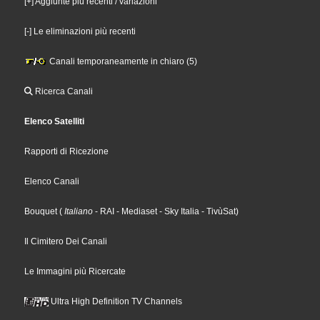
[+] Aggiunte più recenti / variazioni
[-] Le eliminazioni più recenti
Canali temporaneamente in chiaro (5)
Ricerca Canali
Elenco Satelliti
Rapporti di Ricezione
Elenco Canali
Bouquet
(
Italiano
- RAI
- Mediaset
- Sky Italia
- TivùSat
)
Il Cimitero Dei Canali
Le Immagini più Ricercate
Ultra High Definition TV Channels