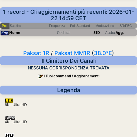
1 record - Gli aggiornamenti più recenti: 2026-01-
22 14:59 CET
Pos
Satellite
Frequenza
Pol
Standard
Modulazione
SR/FEC
Nome
Codifica
SID
Audio
Agg.
Paksat 1R
/
Paksat MM1R
(
38.0°E
)
Il Cimitero Dei Canali
NESSUNA CORRISPONDENZA TROVATA
I Tuoi commenti / Aggiornamenti
Legenda
8K - Ultra HD
4K - Ultra HD