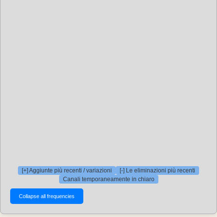
[+] Aggiunte più recenti / variazioni
[-] Le eliminazioni più recenti
Canali temporaneamente in chiaro