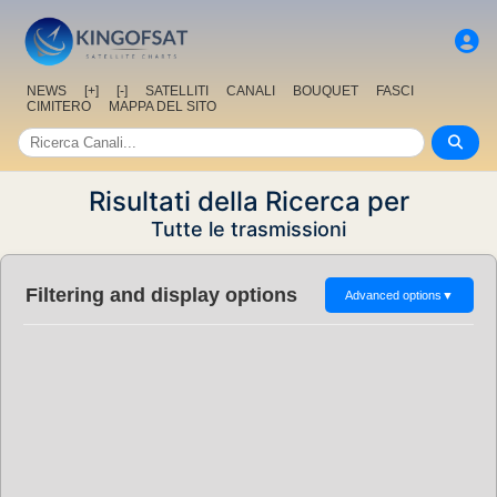
NEWS
[+]
[-]
SATELLITI
CANALI
BOUQUET
FASCI
CIMITERO
MAPPA DEL SITO
Risultati della Ricerca per
Tutte le trasmissioni
Filtering and display options
Advanced options
▼