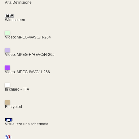
Alta Definizione
Widescreen
Video: MPEG-4/AVC/H-264
Video: MPEG-H/HEVC/H-265
Video: MPEG-I/VVC/H-266
In chiaro - FTA
Encrypted
Visualizza una schermata