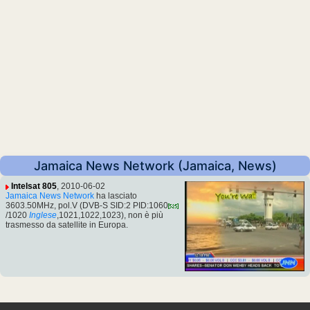
Jamaica News Network (Jamaica, News)
Intelsat 805
, 2010-06-02
Jamaica News Network
ha lasciato
3603.50MHz, pol.V (DVB-S SID:2 PID:1060
/1020
Inglese
,1021,1022,1023), non è più
trasmesso da satellite in Europa.