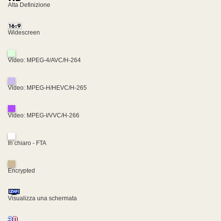
Alta Definizione
Widescreen
Video: MPEG-4/AVC/H-264
Video: MPEG-H/HEVC/H-265
Video: MPEG-I/VVC/H-266
In chiaro - FTA
Encrypted
Visualizza una schermata