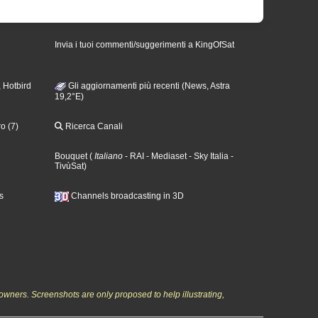
Invia i tuoi commenti/suggerimenti a KingOfSat
 Hotbird
Gli aggiornamenti più recenti (News, Astra
19,2°E)
o (7)
Ricerca Canali
Bouquet
(
Italiano
- RAI
- Mediaset
- Sky Italia
-
TivùSat
)
s
Channels broadcasting in 3D
owners. Screenshots are only proposed to help illustrating,