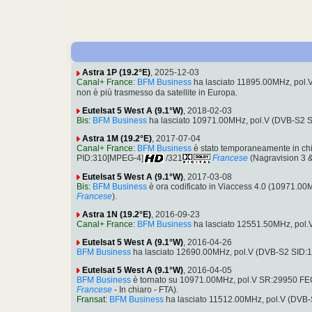
Astra 1P (19.2°E)
, 2025-12-03
Canal+ France
:
BFM Business
ha lasciato 11895.00MHz, pol
non è più trasmesso da satellite in Europa.
Eutelsat 5 West A (9.1°W)
, 2018-02-03
Bis
:
BFM Business
ha lasciato 10971.00MHz, pol.V (DVB-S2 
Astra 1M (19.2°E)
, 2017-07-04
Canal+ France
:
BFM Business
è stato temporaneamente in ch
PID:310[MPEG-4]
/321
Francese
(Nagravision 3 &
Eutelsat 5 West A (9.1°W)
, 2017-03-08
Bis
:
BFM Business
è ora codificato in Viaccess 4.0 (10971.
Francese
).
Astra 1N (19.2°E)
, 2016-09-23
Canal+ France
:
BFM Business
ha lasciato 12551.50MHz, pol.
Eutelsat 5 West A (9.1°W)
, 2016-04-26
BFM Business
ha lasciato 12690.00MHz, pol.V (DVB-S2 SID:
Eutelsat 5 West A (9.1°W)
, 2016-04-05
BFM Business
è tornato su 10971.00MHz, pol.V SR:29950 FEC
Francese
- In chiaro - FTA).
Fransat
:
BFM Business
ha lasciato 11512.00MHz, pol.V (DVB-