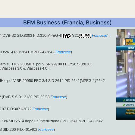
BFM Business (Francia, Business)
.V (DVB-S2 SID:8303 PID:310[MPEG-4]
/321
Francese
),
SID:2614 PID:2641[MPEG-4]/2642
Francese
)
iaro su 11895.00MHz, pol.V SR:29700 FEC:5/6 SID:8303
 Viaccess 3.0 & Viaccess 4.0).
00MHz, pol.V SR:29950 FEC:3/4 SID:2614 PID:2641[MPEG-4]/2642
V (DVB-S SID:12180 PID:39/38
Francese
)
1107 PID:3071/3072
Francese
)
:3/4 SID:2614 dopo un´interruzione ( PID:2641[MPEG-4]/2642
S SID:200 PID:401/402
Francese
)