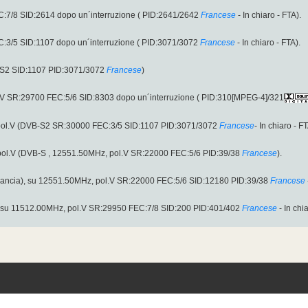
:7/8 SID:2614 dopo un´interruzione ( PID:2641/2642
Francese
- In chiaro - FTA).
:3/5 SID:1107 dopo un´interruzione ( PID:3071/3072
Francese
- In chiaro - FTA).
-S2 SID:1107 PID:3071/3072
Francese
)
.V SR:29700 FEC:5/6 SID:8303 dopo un´interruzione ( PID:310[MPEG-4]/321
pol.V (DVB-S2 SR:30000 FEC:3/5 SID:1107 PID:3071/3072
Francese
- In chiaro - FT
, pol.V (DVB-S , 12551.50MHz, pol.V SR:22000 FEC:5/6 PID:39/38
Francese
).
ancia), su 12551.50MHz, pol.V SR:22000 FEC:5/6 SID:12180 PID:39/38
Francese
, su 11512.00MHz, pol.V SR:29950 FEC:7/8 SID:200 PID:401/402
Francese
- In chi