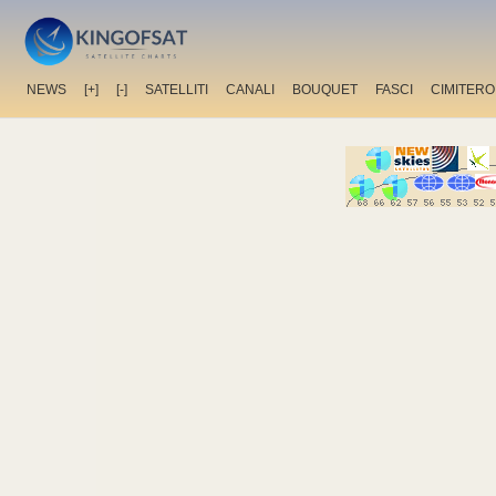
NEWS
[+]
[-]
SATELLITI
CANALI
BOUQUET
FASCI
CIMITERO