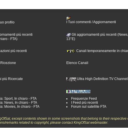
I Tuoi commenti / Aggiornamenti
tuo profilo
ornamenti più recenti
Gli aggiornamenti più recenti (News,
hiaro - FTA)
13°E)
nazioni più recenti
Canali temporaneamente in chiar
i Ricezione
Elenco Canali
i più Ricercate
Ultra High Definition TV Channel
a: Sport, In chiaro - FTA
Frequenze Feed
a: News, In chiaro - FTA
I Feed più recenti
a: Movies, In chiaro - FTA
Forum sul satellite FTA
ngOfSat, except contents shown in some screenshots that belong to their respective 
ons/remarks related to copyright, please contact KingOfSat webmaster.