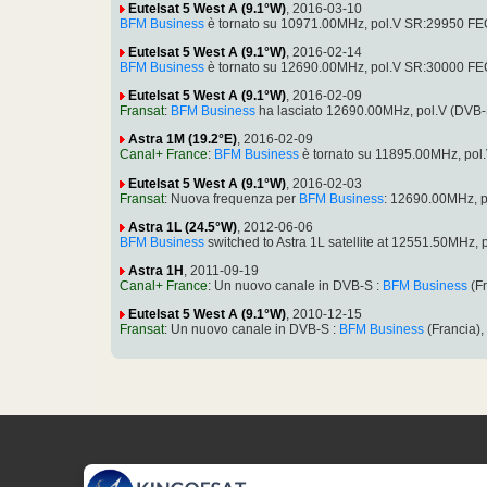
Eutelsat 5 West A (9.1°W)
, 2016-03-10
BFM Business
è tornato su 10971.00MHz, pol.V SR:29950 FEC
Eutelsat 5 West A (9.1°W)
, 2016-02-14
BFM Business
è tornato su 12690.00MHz, pol.V SR:30000 FEC
Eutelsat 5 West A (9.1°W)
, 2016-02-09
Fransat
:
BFM Business
ha lasciato 12690.00MHz, pol.V (DVB
Astra 1M (19.2°E)
, 2016-02-09
Canal+ France
:
BFM Business
è tornato su 11895.00MHz, pol
Eutelsat 5 West A (9.1°W)
, 2016-02-03
Fransat
: Nuova frequenza per
BFM Business
: 12690.00MHz, 
Astra 1L (24.5°W)
, 2012-06-06
BFM Business
switched to Astra 1L satellite at 12551.50MHz
Astra 1H
, 2011-09-19
Canal+ France
: Un nuovo canale in DVB-S :
BFM Business
(Fr
Eutelsat 5 West A (9.1°W)
, 2010-12-15
Fransat
: Un nuovo canale in DVB-S :
BFM Business
(Francia)