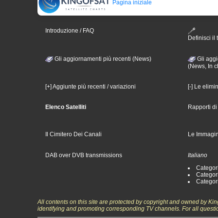
Pagina iniziale
Introduzione / FAQ
Definisci il 
Gli aggiornamenti più recenti (News)
Gli aggi
(News, In c
[+] Aggiunte più recenti / variazioni
[-] Le elimi
Elenco Satelliti
Rapporti d
Il Cimitero Dei Canali
Le Immagin
DAB over DVB transmissions
Italiano
Categori
Categori
Categori
All contents on this site are protected by copyright and owned by Ki
identifying and promoting corresponding TV channels. For all questi