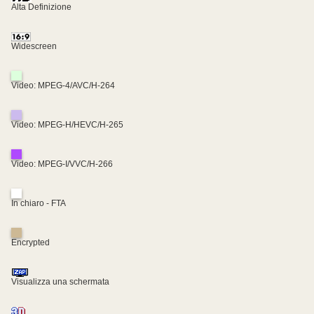
Alta Definizione
Widescreen
Video: MPEG-4/AVC/H-264
Video: MPEG-H/HEVC/H-265
Video: MPEG-I/VVC/H-266
In chiaro - FTA
Encrypted
Visualizza una schermata