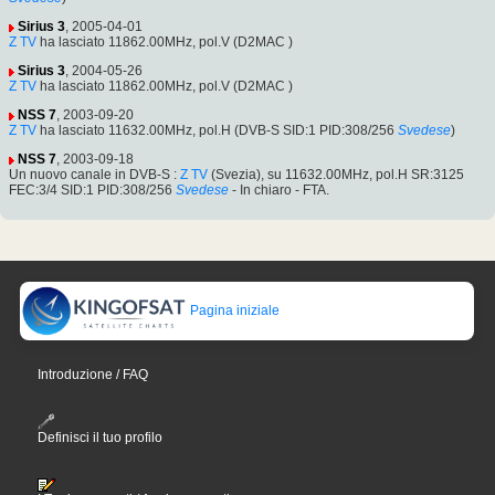
Sirius 3
, 2005-04-01
Z TV
ha lasciato 11862.00MHz, pol.V (D2MAC )
Sirius 3
, 2004-05-26
Z TV
ha lasciato 11862.00MHz, pol.V (D2MAC )
NSS 7
, 2003-09-20
Z TV
ha lasciato 11632.00MHz, pol.H (DVB-S SID:1 PID:308/256
Svedese
)
NSS 7
, 2003-09-18
Un nuovo canale in DVB-S :
Z TV
(Svezia), su 11632.00MHz, pol.H SR:3125
FEC:3/4 SID:1 PID:308/256
Svedese
- In chiaro - FTA.
Pagina iniziale
Introduzione / FAQ
Definisci il tuo profilo