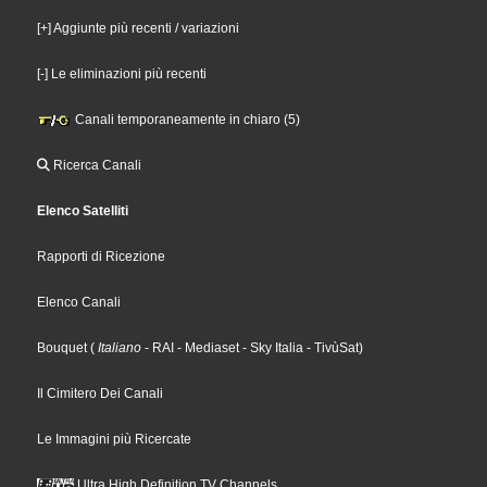
[+] Aggiunte più recenti / variazioni
[-] Le eliminazioni più recenti
Canali temporaneamente in chiaro (5)
Ricerca Canali
Elenco Satelliti
Rapporti di Ricezione
Elenco Canali
Bouquet
(
Italiano
- RAI
- Mediaset
- Sky Italia
- TivùSat
)
Il Cimitero Dei Canali
Le Immagini più Ricercate
Ultra High Definition TV Channels