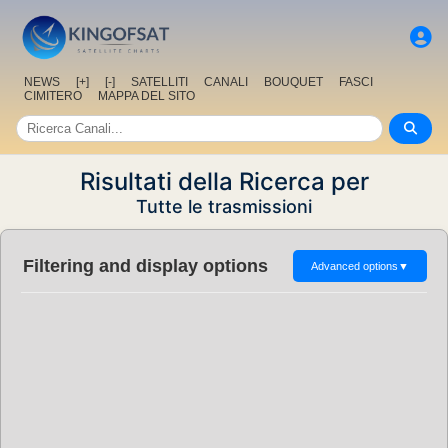
NEWS
[+]
[-]
SATELLITI
CANALI
BOUQUET
FASCI
CIMITERO
MAPPA DEL SITO
Risultati della Ricerca per
Tutte le trasmissioni
Filtering and display options
Advanced options
▼