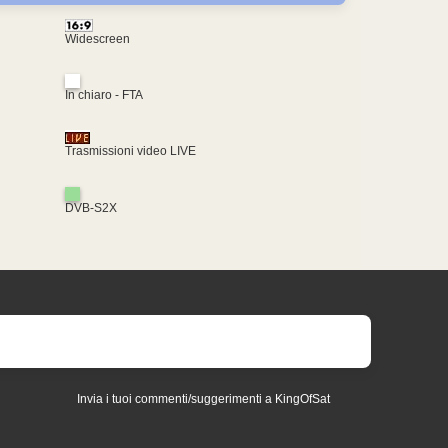
Widescreen
In chiaro - FTA
Trasmissioni video LIVE
DVB-S2X
Invia i tuoi commenti/suggerimenti a KingOfSat