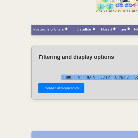
Posizione orbitale
Satellite
Norad
.ini
N
Filtering and display options
Tutti
TV
HDTV
3DTV
Ultra HD
St