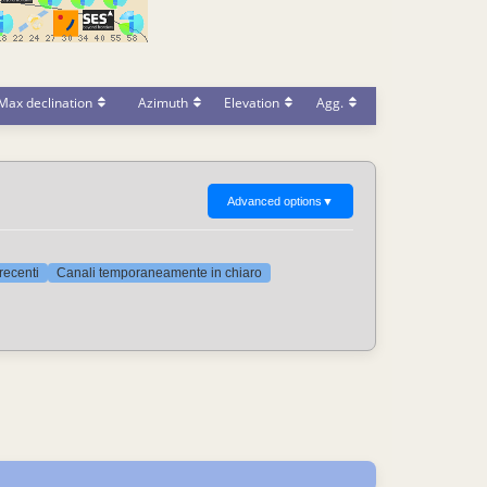
Max declination
Azimuth
Elevation
Agg.
Advanced options
▼
 recenti
Canali temporaneamente in chiaro