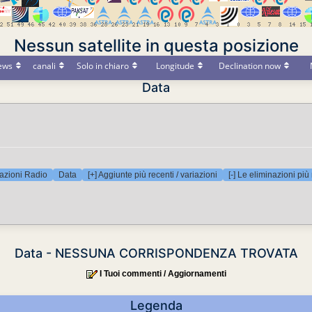
Nessun satellite in questa posizione
ews
canali
Solo in chiaro
Longitude
Declination now
Data
azioni Radio
Data
[+] Aggiunte più recenti / variazioni
[-] Le eliminazioni più
Data - NESSUNA CORRISPONDENZA TROVATA
I Tuoi commenti / Aggiornamenti
Legenda