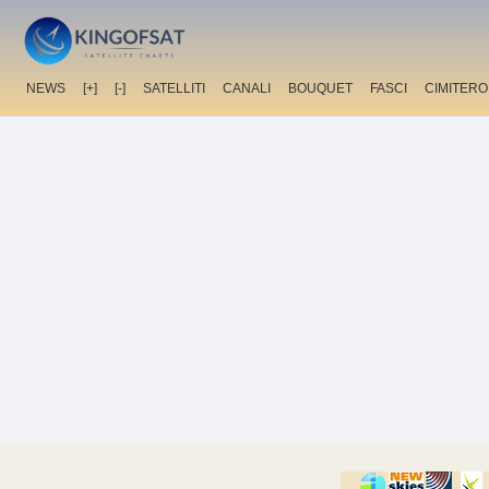
NEWS
[+]
[-]
SATELLITI
CANALI
BOUQUET
FASCI
CIMITERO