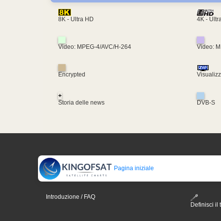
4K - Ult
8K - Ultra HD
Video: MPEG-4/AVC/H-264
Video: 
Encrypted
Visualiz
+
Storia delle news
DVB-S
Pagina iniziale
Introduzione / FAQ
Definisci il 