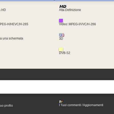
ra HD
Alta Definizione
MPEG-H/HEVC/H-265
Video: MPEG-I/VVC/H-266
za una schermata
3D
DVB-S2
I Tuoi commenti / Aggiornamenti
tuo profilo