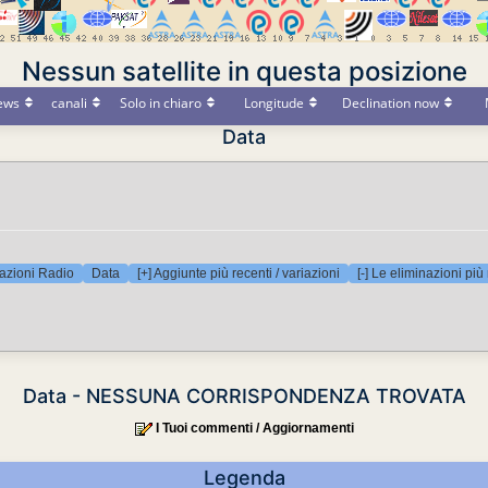
Nessun satellite in questa posizione
ews
canali
Solo in chiaro
Longitude
Declination now
Data
azioni Radio
Data
[+] Aggiunte più recenti / variazioni
[-] Le eliminazioni più
Data - NESSUNA CORRISPONDENZA TROVATA
I Tuoi commenti / Aggiornamenti
Legenda