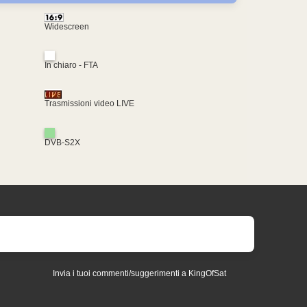
Widescreen
In chiaro - FTA
Trasmissioni video LIVE
DVB-S2X
Invia i tuoi commenti/suggerimenti a KingOfSat