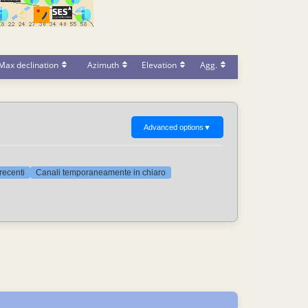
Max declination
Azimuth
Elevation
Agg.
Advanced options
▼
 recenti
Canali temporaneamente in chiaro