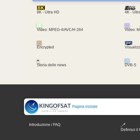
4K - Ult
8K - Ultra HD
Video: MPEG-4/AVC/H-264
Video: 
Encrypted
Visualiz
+
Storia delle news
DVB-S
Pagina iniziale
Introduzione / FAQ
Definisci il 