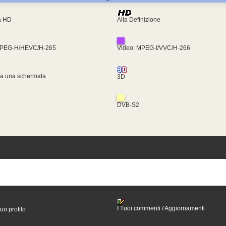
ra HD
Alta Definizione
MPEG-H/HEVC/H-265
Video: MPEG-I/VVC/H-266
za una schermata
3D
DVB-S2
I Tuoi commenti / Aggiornamenti
tuo profilo