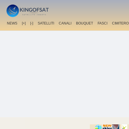
NEWS
[+]
[-]
SATELLITI
CANALI
BOUQUET
FASCI
CIMITERO