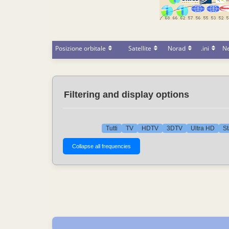
Posizione orbitale
Satellite
Norad
.ini
N
Filtering and display options
Tutti
TV
HDTV
3DTV
Ultra HD
St