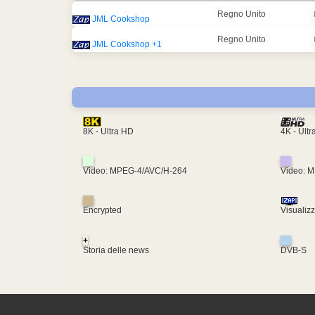
Regno Unito
JML Cookshop
Regno Unito
JML Cookshop +1
4K - Ult
8K - Ultra HD
Video: MPEG-4/AVC/H-264
Video: 
Encrypted
Visualiz
+
Storia delle news
DVB-S