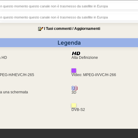
In questo momento questo canale non è trasmesso da satellite in Europa
In questo momento questo canale non è trasmesso da satellite in Europa
I Tuoi commenti / Aggiornamenti
Legenda
ra HD
Alta Definizione
MPEG-H/HEVC/H-265
Video: MPEG-I/VVC/H-266
za una schermata
3D
DVB-S2