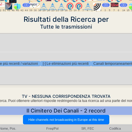
Risultati della Ricerca per
Tutte le trasmissioni
e più recenti / variazioni
[-] Le eliminazioni più recenti
Canali temporaneamente
TV - NESSUNA CORRISPONDENZA TROVATA
cerca. Puoi ottenere ulteriori risposte restringendo la tua ricerca ad una parte del n
Il Cimitero Dei Canali - 2 record
Nome, Pos.
Freq/Pol
SR, FEC
Codifica