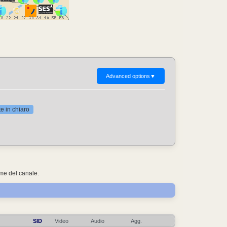
Advanced options
▼
 in chiaro
ome del canale.
SID
Video
Audio
Agg.