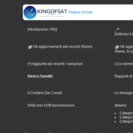
Pagina iniziale
Introduzione / FAQ
Definisci il 
Gli aggiornamenti più recenti (News)
Gli aggi
(News, In c
[+] Aggiunte più recenti / variazioni
[-] Le elimi
Elenco Satelliti
Rapporti d
Il Cimitero Dei Canali
Le Immagin
DAB over DVB transmissions
Italiano
Categori
Categori
Categori