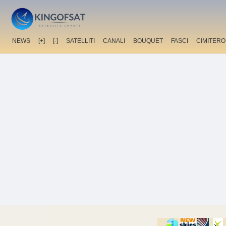
NEWS
[+]
[-]
SATELLITI
CANALI
BOUQUET
FASCI
CIMITERO