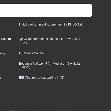
Invia i tuoi commenti/suggerimenti a KingOfSat
 Hotbird
Gli aggiornamenti più recenti (News, Astra
19,2°E)
o (7)
Ricerca Canali
Bouquet
(
Italiano
- RAI
- Mediaset
- Sky Italia
-
TivùSat
)
s
Channels broadcasting in 3D