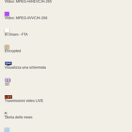
Video: MPEG-H/HEVC/H-265
Video: MPEG-I/VVC/H-266
In chiaro - FTA
Encrypted
Visualizza una schermata
3D
Trasmissioni video LIVE
+
Storia delle news