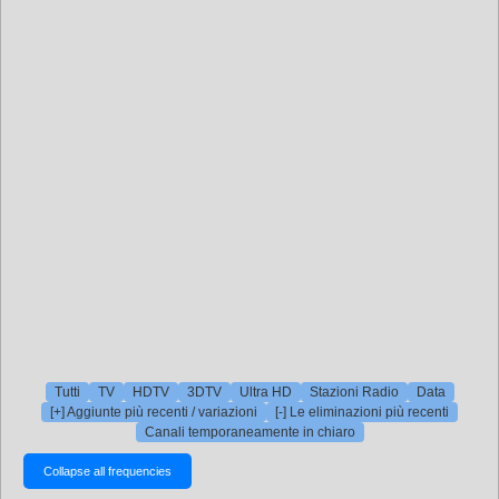
Tutti
TV
HDTV
3DTV
Ultra HD
Stazioni Radio
Data
[+] Aggiunte più recenti / variazioni
[-] Le eliminazioni più recenti
Canali temporaneamente in chiaro