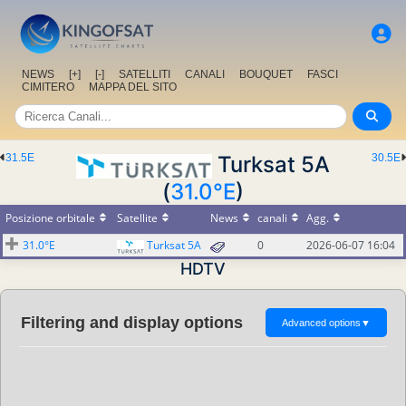
NEWS
[+]
[-]
SATELLITI
CANALI
BOUQUET
FASCI
CIMITERO
MAPPA DEL SITO
31.5E
Turksat 5A
30.5E
(
31.0°E
)
Posizione orbitale
Satellite
News
canali
Agg.
31.0°E
Turksat 5A
0
2026-06-07 16:04
HDTV
Filtering and display options
Advanced options
▼