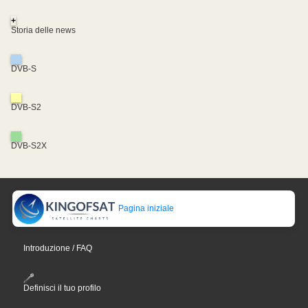
+
Storia delle news
DVB-S
DVB-S2
DVB-S2X
Pagina iniziale
Introduzione / FAQ
Definisci il tuo profilo