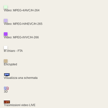
Video: MPEG-4/AVC/H-264
Video: MPEG-H/HEVC/H-265
Video: MPEG-I/VVC/H-266
In chiaro - FTA
Encrypted
Visualizza una schermata
3D
Trasmissioni video LIVE