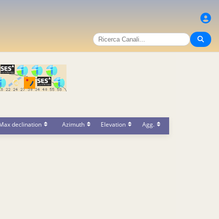
Max declination
Azimuth
Elevation
Agg.