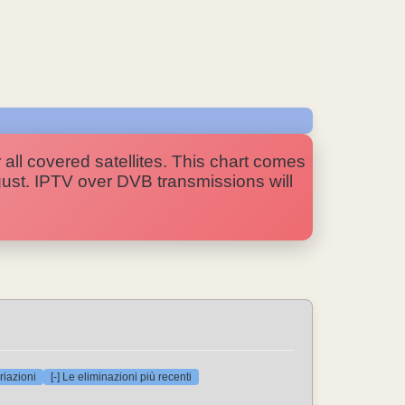
 all covered satellites. This chart comes
ugust. IPTV over DVB transmissions will
riazioni
[-] Le eliminazioni più recenti