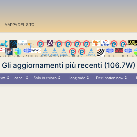
MAPPA DEL SITO
Gli aggiornamenti più recenti (106.7W)
ews
canali
Solo in chiaro
Longitude
Declination now