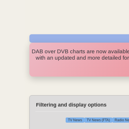
DAB over DVB charts are now availabl
with an updated and more detailed form
Filtering and display options
TV News
TV News (FTA)
Radio N