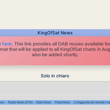
KingOfSat News
e
here
. This link provides all DAB muxes available for
at that will be applied to all KingOfSat charts in A
also be added shortly.
Solo in chiaro
ews
Radio News (FTA)
Data News
Feed News
[+] Aggiunte più recenti / va