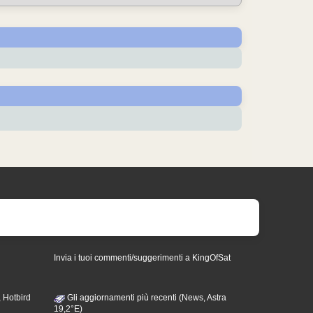
Invia i tuoi commenti/suggerimenti a KingOfSat
 Hotbird
Gli aggiornamenti più recenti (News, Astra
19,2°E)