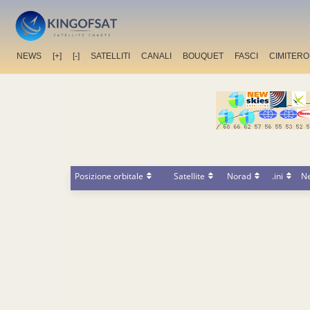
NEWS
[+]
[-]
SATELLITI
CANALI
BOUQUET
FASCI
CIMITERO
Posizione orbitale
Satellite
Norad
.ini
N