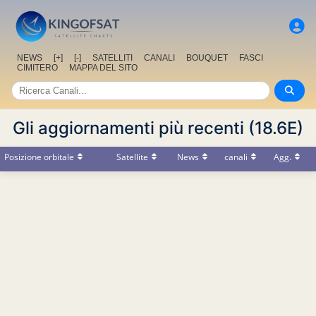
NEWS
[+]
[-]
SATELLITI
CANALI
BOUQUET
FASCI
CIMITERO
MAPPA DEL SITO
Gli aggiornamenti più recenti (18.6E)
Posizione orbitale
Satellite
News
canali
Agg.