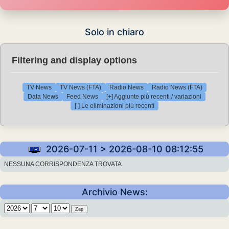
Solo in chiaro
Filtering and display options
TV News
TV News (FTA)
Radio News
Radio News (FTA)
Data News
Feed News
[+] Aggiunte più recenti / variazioni
[-] Le eliminazioni più recenti
2026-07-11 > 2026-08-10 08:12:55
NESSUNA CORRISPONDENZA TROVATA
Archivio News: