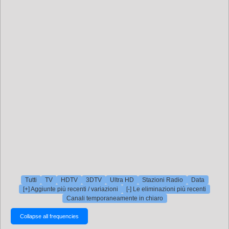
Tutti
TV
HDTV
3DTV
Ultra HD
Stazioni Radio
Data
[+] Aggiunte più recenti / variazioni
[-] Le eliminazioni più recenti
Canali temporaneamente in chiaro