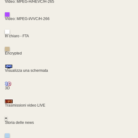
Video: MPEG-H/HEVC/H-265
Video: MPEG-I/VVC/H-266
In chiaro - FTA
Encrypted
Visualizza una schermata
3D
Trasmissioni video LIVE
+
Storia delle news