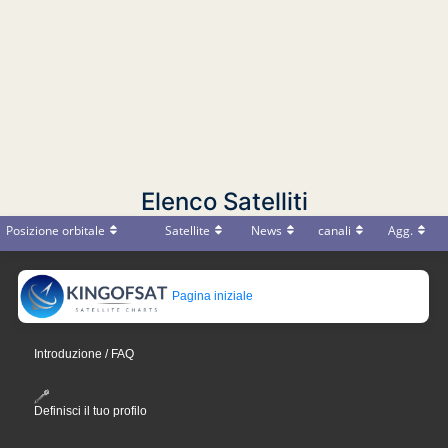
Elenco Satelliti
Posizione orbitale
Satellite
News
canali
Agg.
Pagina iniziale
Introduzione / FAQ
Definisci il tuo profilo