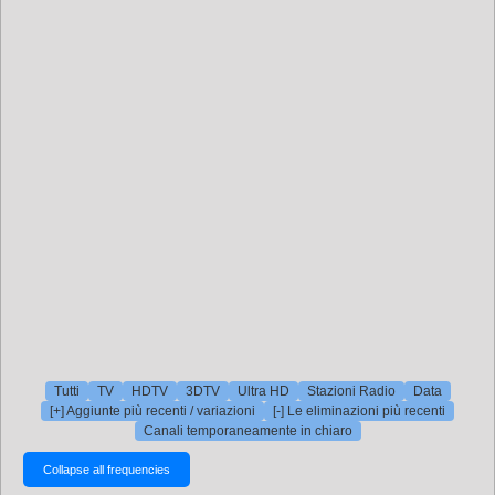
Tutti
TV
HDTV
3DTV
Ultra HD
Stazioni Radio
Data
[+] Aggiunte più recenti / variazioni
[-] Le eliminazioni più recenti
Canali temporaneamente in chiaro