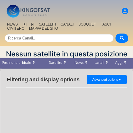
NEWS
[+]
[-]
SATELLITI
CANALI
BOUQUET
FASCI
CIMITERO
MAPPA DEL SITO
Nessun satellite in questa posizione
Posizione orbitale
Satellite
News
canali
Agg.
Filtering and display options
Advanced options
▼