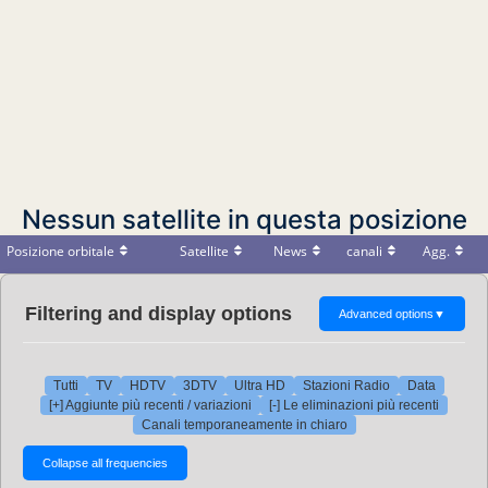
Nessun satellite in questa posizione
Posizione orbitale
Satellite
News
canali
Agg.
Filtering and display options
Advanced options
▼
Tutti
TV
HDTV
3DTV
Ultra HD
Stazioni Radio
Data
[+] Aggiunte più recenti / variazioni
[-] Le eliminazioni più recenti
Canali temporaneamente in chiaro