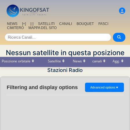
NEWS
[+]
[-]
SATELLITI
CANALI
BOUQUET
FASCI
CIMITERO
MAPPA DEL SITO
Nessun satellite in questa posizione
Posizione orbitale
Satellite
News
canali
Agg.
Stazioni Radio
Filtering and display options
Advanced options
▼