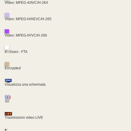
Video: MPEG-4/AVC/H-264
Video: MPEG-H/HEVC/H-265
Video: MPEG-I/VVC/H-266
In chiaro - FTA
Encrypted
Visualizza una schermata
3D
Trasmissioni video LIVE
+