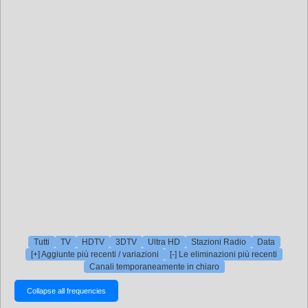
Tutti
TV
HDTV
3DTV
Ultra HD
Stazioni Radio
Data
[+] Aggiunte più recenti / variazioni
[-] Le eliminazioni più recenti
Canali temporaneamente in chiaro