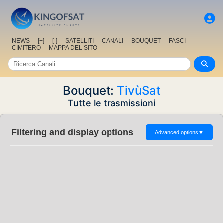
NEWS
[+]
[-]
SATELLITI
CANALI
BOUQUET
FASCI
CIMITERO
MAPPA DEL SITO
Bouquet:
TivùSat
Tutte le trasmissioni
Filtering and display options
Advanced options
▼