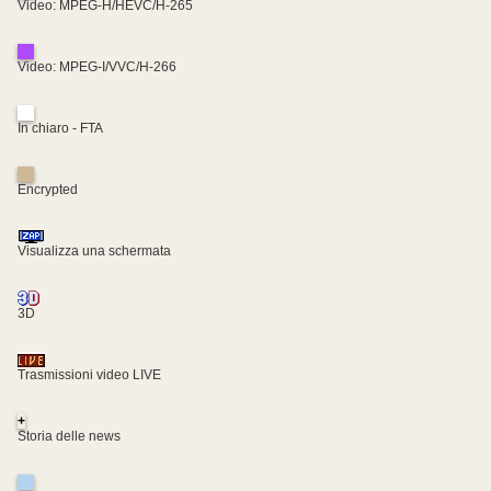
Video: MPEG-H/HEVC/H-265
Video: MPEG-I/VVC/H-266
In chiaro - FTA
Encrypted
Visualizza una schermata
3D
Trasmissioni video LIVE
+
Storia delle news