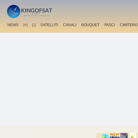
NEWS
[+]
[-]
SATELLITI
CANALI
BOUQUET
FASCI
CIMITERO