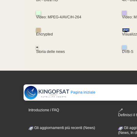
8K - Ultra HD
Video: MPEG-4/AVC/H-264
Video: 
Encrypted
Visualiz
+
Storia delle news
DVB-S
Pagina iniziale
Introduzione / FAQ
Definisci il 
Gli aggiornamenti più recenti (News)
Gli aggi
(News, In c