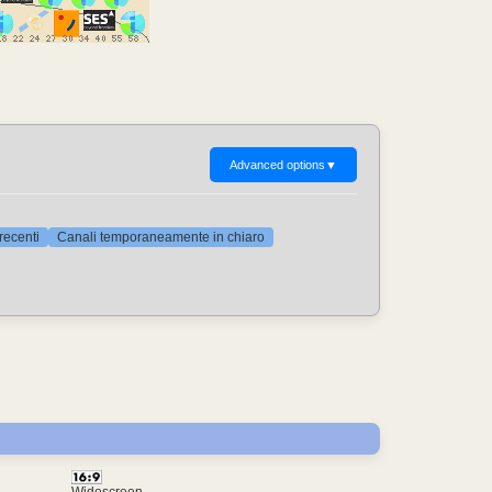
Advanced options
▼
 recenti
Canali temporaneamente in chiaro
Widescreen