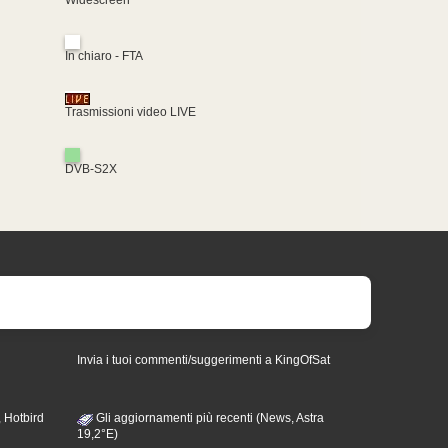
In chiaro - FTA
Trasmissioni video LIVE
DVB-S2X
Invia i tuoi commenti/suggerimenti a KingOfSat
 Hotbird
Gli aggiornamenti più recenti (News, Astra
19,2°E)