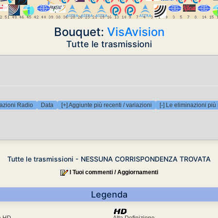
Bouquet:
VisAvision
Tutte le trasmissioni
azioni Radio
Data
[+] Aggiunte più recenti / variazioni
[-] Le eliminazioni più
Tutte le trasmissioni - NESSUNA CORRISPONDENZA TROVATA
I Tuoi commenti / Aggiornamenti
Legenda
ra HD
Alta Definizione