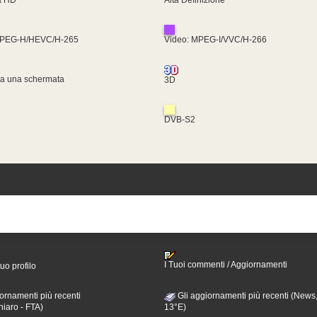
MPEG-H/HEVC/H-265
Video: MPEG-I/VVC/H-266
za una schermata
3D
DVB-S2
I Tuoi commenti / Aggiornamenti
tuo profilo
ornamenti più recenti
Gli aggiornamenti più recenti (News,
hiaro - FTA)
13°E)