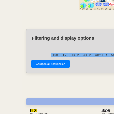
Filtering and display options
Tutti
TV
HDTV
3DTV
Ultra HD
St
4K - Ult