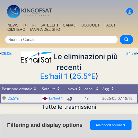
NEWS
[+]
[-]
SATELLITI
CANALI
BOUQUET
FASCI
CIMITERO
MAPPA DEL SITO
26.0E
24.2E
Le eliminazioni più
recenti
Es'hail 1
(
25.5°E
)
Posizione orbitale
Satellite
News
canali
Agg.
Es'hail 1
25.5°E
43
2026-05-07 18:19
Tutte le trasmissioni
Filtering and display options
Advanced options
▼