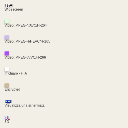
Widescreen
Video: MPEG-4/AVC/H-264
Video: MPEG-H/HEVC/H-265
Video: MPEG-I/VVC/H-266
In chiaro - FTA
Encrypted
Visualizza una schermata
3D