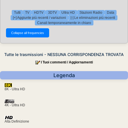
Tutti
TV
HDTV
3DTV
Ultra HD
Stazioni Radio
Data
[+] Aggiunte più recenti / variazioni
[-] Le eliminazioni più recenti
Canali temporaneamente in chiaro
Tutte le trasmissioni - NESSUNA CORRISPONDENZA TROVATA
I Tuoi commenti / Aggiornamenti
Legenda
8K - Ultra HD
4K - Ultra HD
Alta Definizione