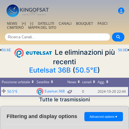
NEWS
[+]
[-]
SATELLITI
CANALI
BOUQUET
FASCI
CIMITERO
MAPPA DEL SITO
50.6E
Le eliminazioni più
50.0E
recenti
Eutelsat 36B
(
50.5°E
)
Posizione orbitale
Satellite
News
canali
Agg.
Eutelsat 36B
50.5°E
0
2024-10-20 22:44
Tutte le trasmissioni
Filtering and display options
Advanced options
▼