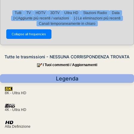
Tutti
TV
HDTV
3DTV
Ultra HD
Stazioni Radio
Data
[+] Aggiunte più recenti / variazioni
[-] Le eliminazioni più recenti
Canali temporaneamente in chiaro
Tutte le trasmissioni - NESSUNA CORRISPONDENZA TROVATA
I Tuoi commenti / Aggiornamenti
Legenda
8K - Ultra HD
4K - Ultra HD
Alta Definizione