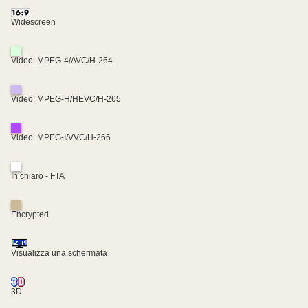
Widescreen
Video: MPEG-4/AVC/H-264
Video: MPEG-H/HEVC/H-265
Video: MPEG-I/VVC/H-266
In chiaro - FTA
Encrypted
Visualizza una schermata
3D