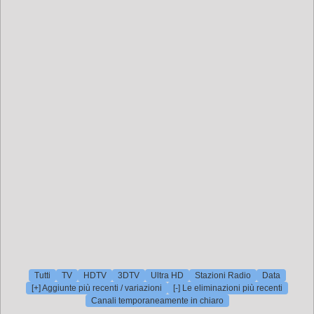
Tutti
TV
HDTV
3DTV
Ultra HD
Stazioni Radio
Data
[+] Aggiunte più recenti / variazioni
[-] Le eliminazioni più recenti
Canali temporaneamente in chiaro