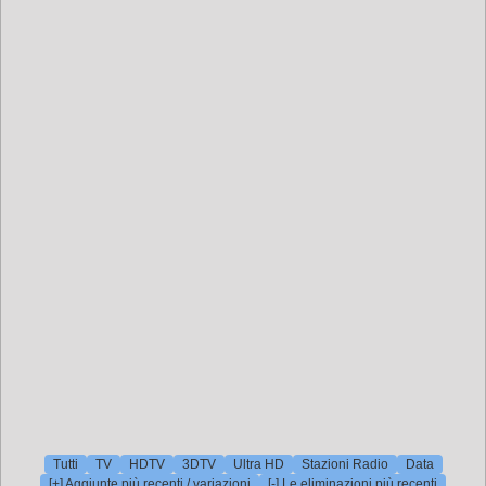
Tutti
TV
HDTV
3DTV
Ultra HD
Stazioni Radio
Data
[+] Aggiunte più recenti / variazioni
[-] Le eliminazioni più recenti