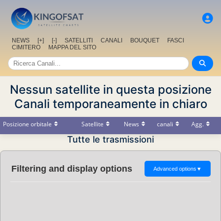
NEWS
[+]
[-]
SATELLITI
CANALI
BOUQUET
FASCI
CIMITERO
MAPPA DEL SITO
Nessun satellite in questa posizione
Canali temporaneamente in chiaro
Posizione orbitale
Satellite
News
canali
Agg.
Tutte le trasmissioni
Filtering and display options
Advanced options
▼