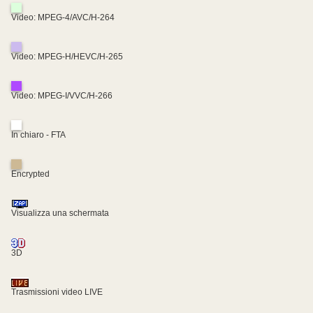
Video: MPEG-4/AVC/H-264
Video: MPEG-H/HEVC/H-265
Video: MPEG-I/VVC/H-266
In chiaro - FTA
Encrypted
Visualizza una schermata
3D
Trasmissioni video LIVE