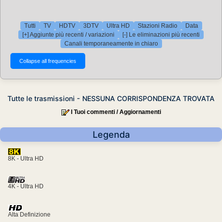
Tutti
TV
HDTV
3DTV
Ultra HD
Stazioni Radio
Data
[+] Aggiunte più recenti / variazioni
[-] Le eliminazioni più recenti
Canali temporaneamente in chiaro
Tutte le trasmissioni - NESSUNA CORRISPONDENZA TROVATA
I Tuoi commenti / Aggiornamenti
Legenda
8K - Ultra HD
4K - Ultra HD
Alta Definizione