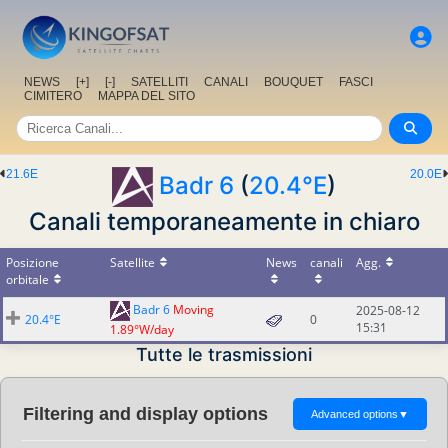
NEWS
[+]
[-]
SATELLITI
CANALI
BOUQUET
FASCI
CIMITERO
MAPPA DEL SITO
21.6E
20.0E
Badr 6
(
20.4°E
)
Canali temporaneamente in chiaro
Posizione
Satellite
News
canali
Agg.
orbitale
Badr 6
Moving
2025-08-12
20.4°E
0
15:31
1.89°W/day
Tutte le trasmissioni
Filtering and display options
Advanced options
▼