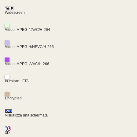
Widescreen
Video: MPEG-4/AVC/H-264
Video: MPEG-H/HEVC/H-265
Video: MPEG-I/VVC/H-266
In chiaro - FTA
Encrypted
Visualizza una schermata
3D