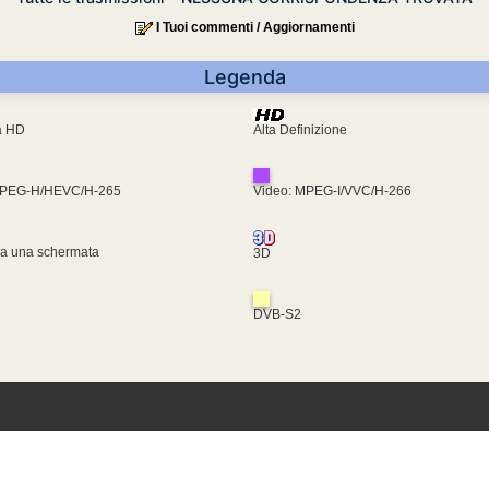
I Tuoi commenti / Aggiornamenti
Legenda
ra HD
Alta Definizione
MPEG-H/HEVC/H-265
Video: MPEG-I/VVC/H-266
za una schermata
3D
DVB-S2