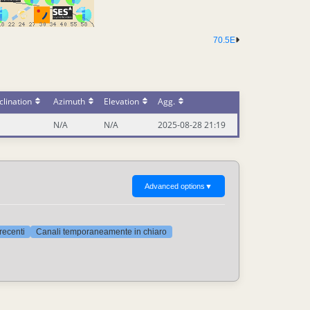
70.5E
lination
Azimuth
Elevation
Agg.
N/A
N/A
2025-08-28 21:19
Advanced options
▼
 recenti
Canali temporaneamente in chiaro