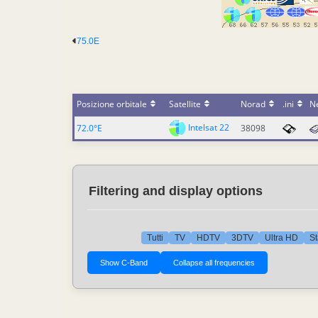
75.0E
Posizione orbitale
Satellite
Norad
.ini
N
Intelsat 22
72.0°E
38098
Filtering and display options
Tutti
TV
HDTV
3DTV
Ultra HD
St