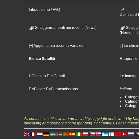
Introduzione / FAQ
Definisci il 
Gli aggiornamenti più recenti (News)
Gli aggi
(News, In c
[+] Aggiunte più recenti / variazioni
[-] Le elimi
Elenco Satelliti
Rapporti d
Il Cimitero Dei Canali
Le Immagin
DAB over DVB transmissions
Italiano
Categori
Categori
Categori
All contents on this site are protected by copyright and owned by Ki
identifying and promoting corresponding TV channels. For all questi