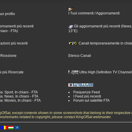
I Tuoi commenti / Aggiornamenti
tuo profilo
ornamenti più recenti
Gli aggiornamenti più recenti (News,
hiaro - FTA)
13°E)
nazioni più recenti
Canali temporaneamente in chiar
i Ricezione
Elenco Canali
i più Ricercate
Ultra High Definition TV Channel
a: Sport, In chiaro - FTA
Frequenze Feed
a: News, In chiaro - FTA
I Feed più recenti
a: Movies, In chiaro - FTA
Forum sul satellite FTA
ngOfSat, except contents shown in some screenshots that belong to their respective 
ons/remarks related to copyright, please contact KingOfSat webmaster.