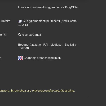
Invia i tuoi commenti/suggerimenti a KingOfSat
 Hotbird
Gli aggiornamenti più recenti (News, Astra
19,2°E)
o (7)
Ricerca Canali
Bouquet
(
Italiano
- RAI
- Mediaset
- Sky Italia
-
TivùSat
)
s
Channels broadcasting in 3D
owners. Screenshots are only proposed to help illustrating,