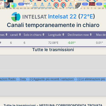
Intelsat 22
(
72°E
)
Canali temporaneamente in chiaro
ews
canali
Solo in chiaro
Longitude
Declination now
Max dec
6
6
72.08°E
-0.01°
0.01°
Tutte le trasmissioni
azioni Radio
Data
[+] Aggiunte più recenti / variazioni
[-] Le eliminazioni più
Tutte le trasmissioni - NESSUNA CORRISPONDENZA TROVATA