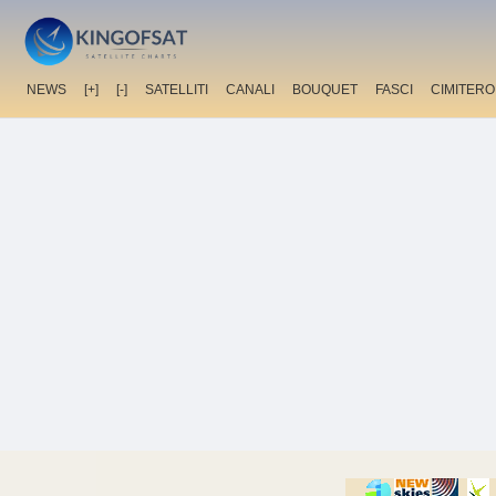
NEWS
[+]
[-]
SATELLITI
CANALI
BOUQUET
FASCI
CIMITERO