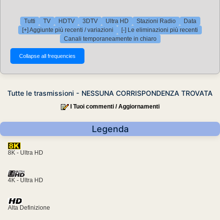
Tutti
TV
HDTV
3DTV
Ultra HD
Stazioni Radio
Data
[+] Aggiunte più recenti / variazioni
[-] Le eliminazioni più recenti
Canali temporaneamente in chiaro
Tutte le trasmissioni - NESSUNA CORRISPONDENZA TROVATA
I Tuoi commenti / Aggiornamenti
Legenda
8K - Ultra HD
4K - Ultra HD
Alta Definizione