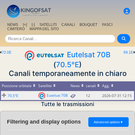
NEWS
[+]
[-]
SATELLITI
CANALI
BOUQUET
FASCI
CIMITERO
MAPPA DEL SITO
72.0E
Eutelsat 70B
69.1E
(
70.5°E
)
Canali temporaneamente in chiaro
Posizione orbitale
Satellite
News
canali
Agg.
Eutelsat 70B
70.5°E
12
2026-07-31 12:15
Tutte le trasmissioni
Filtering and display options
Advanced options
▼