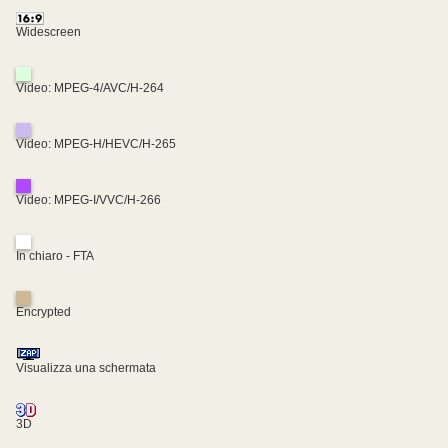
Widescreen
Video: MPEG-4/AVC/H-264
Video: MPEG-H/HEVC/H-265
Video: MPEG-I/VVC/H-266
In chiaro - FTA
Encrypted
Visualizza una schermata
3D