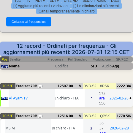
Tutti
TV
HDTV
3DTV
Ultra HD
Stazioni Radio
Data
[+] Aggiunte più recenti / variazioni
[-] Le eliminazioni più recenti
Canali temporaneamente in chiaro
12 record - Ordinati per frequenza - Gli
aggiornamenti più recenti: 2026-07-31 12:15 CET
Pos
Satellite
Frequenza
Pol
Standard
Modulazione
SR/FEC
Nome
Codifica
SID
Audio
Agg.
70.5°E
Eutelsat 70B
12507.00
V
DVB-S2
8PSK
2222
3/4
1
512
Al Ayam TV
In chiaro - FTA
1
ara
2026-02-28
+
556
70.5°E
Eutelsat 70B
12516.00
V
DVB-S2
QPSK
1770
5/6
1
36
MS M
In chiaro - FTA
2
37
2026-02-28