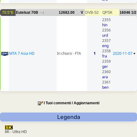
70.5°E
Eutelsat 70B
12682.00
V
DVB-S2
QPSK
16046
1/2
1
2355
hin
2356
urd
2357
eng
2358
MTA 7 Asia HD
In chiaro - FTA
1
2020-11-07
+
fra
2359
ger
2360
ara
2361
ben
I Tuoi commenti / Aggiornamenti
Legenda
8K - Ultra HD