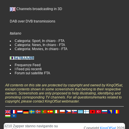
Channels broadcasting in 3D
DAB over DVB transmissions
Italiano
Categoria: Sport, In chiaro - FTA
Categoria: News, In chiaro - FTA
Categoria: Movies, In chiaro - FTA
Frequenze Feed
I Feed più recenti
Forum sul satellite FTA
All contents on this site are protected by copyright and owned by KingOfSat,
except contents shown in some screenshots that belong to their respective
owners. Screenshots are only proposed to help illustrating, identifying and
promoting corresponding TV channels. For all questions/remarks related to
copyright, please contact KingOfSat webmaster.
3210 Zapper stanno navigando su
Copyright
KingOfSat
2026