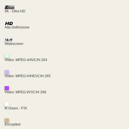
4K - Ultra HD
Alta Definizione
Widescreen
Video: MPEG-4/AVC/H-264
Video: MPEG-H/HEVC/H-265
Video: MPEG-I/VVC/H-266
In chiaro - FTA
Encrypted