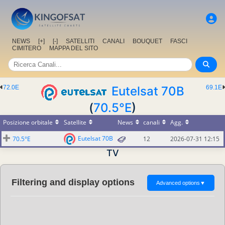
NEWS
[+]
[-]
SATELLITI
CANALI
BOUQUET
FASCI
CIMITERO
MAPPA DEL SITO
72.0E
Eutelsat 70B
69.1E
(
70.5°E
)
Posizione orbitale
Satellite
News
canali
Agg.
Eutelsat 70B
70.5°E
12
2026-07-31 12:15
TV
Filtering and display options
Advanced options
▼