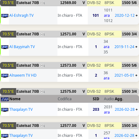
70.5°E
Eutelsat 70B
12569.00
V
DVB-S2
8PSK
1500
5/6
1
1011
Al-Eshragh TV
In chiaro - FTA
101
ara
2020-12-12
+
1012
70.5°E
Eutelsat 70B
12571.00
V
DVB-S2
8PSK
1500
3/4
1
34
Al Bayyinah TV
In chiaro - FTA
1
ara
2019-11-24
+
35
70.5°E
Eutelsat 70B
12573.00
V
DVB-S2
8PSK
1500
5/6
1
36
Alnaeem TV HD
In chiaro - FTA
2
2021-05-01
+
ara
70.5°E
Eutelsat 70B
12575.00
V
DVB-S2
8PSK
1500
3/4
1
Nome
Codifica
SID
Audio
Agg.
2031
Thaqalayn TV
In chiaro - FTA
203
2026-02-28
+
ara
70.5°E
Eutelsat 70B
12577.00
V
DVB-S2
8PSK
1500
3/4
1
257
Thaqalayn TV
In chiaro - FTA
1
2026-02-28
+
ara