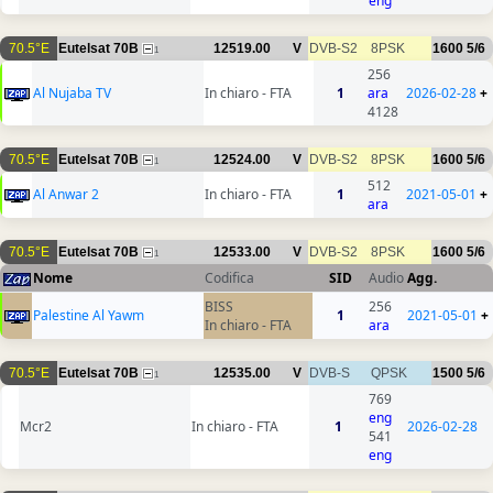
eng
70.5°E
Eutelsat 70B
12519.00
V
DVB-S2
8PSK
1600
5/6
1
256
Al Nujaba TV
In chiaro - FTA
1
ara
2026-02-28
+
4128
70.5°E
Eutelsat 70B
12524.00
V
DVB-S2
8PSK
1600
5/6
1
512
Al Anwar 2
In chiaro - FTA
1
2021-05-01
+
ara
70.5°E
Eutelsat 70B
12533.00
V
DVB-S2
8PSK
1600
5/6
1
Nome
Codifica
SID
Audio
Agg.
BISS
256
Palestine Al Yawm
1
2021-05-01
+
In chiaro - FTA
ara
70.5°E
Eutelsat 70B
12535.00
V
DVB-S
QPSK
1500
5/6
1
769
eng
Mcr2
In chiaro - FTA
1
2026-02-28
541
eng