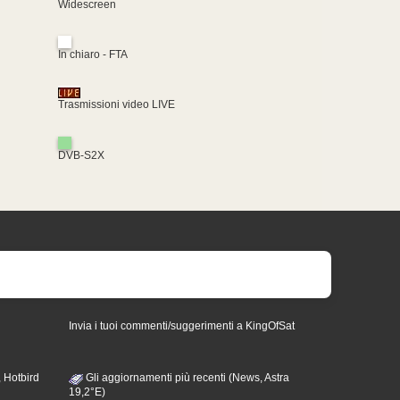
Widescreen
In chiaro - FTA
Trasmissioni video LIVE
DVB-S2X
Invia i tuoi commenti/suggerimenti a KingOfSat
 Hotbird
Gli aggiornamenti più recenti (News, Astra
19,2°E)