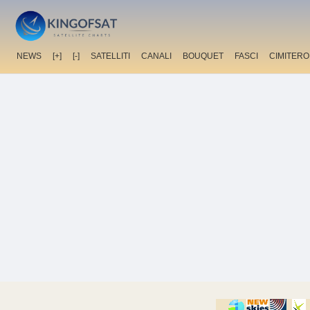
NEWS
[+]
[-]
SATELLITI
CANALI
BOUQUET
FASCI
CIMITERO