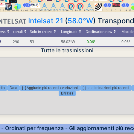
Intelsat 21
(
58.0°W
) Transpond
ews
canali
Solo in chiaro
Longitude
Declination now
Max dec
290
53
58.02°W
-0.06°
0.06°
Tutte le trasmissioni
dio
Data
[+] Aggiunte più recenti / variazioni
[-] Le eliminazioni più recenti
Bitrates
 - Ordinati per frequenza - Gli aggiornamenti più rec