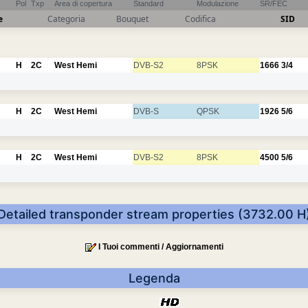
Pol
Txp
Area di copertura
Standard
Modulazione
SR/FEC
e
Categoria
Bouquet
Codifica
SID
H
2C
West Hemi
DVB-S2
8PSK
1666
3/4
H
2C
West Hemi
DVB-S
QPSK
1926
5/6
H
2C
West Hemi
DVB-S2
8PSK
4500
5/6
Detailed transponder stream properties (3732.00 H
I Tuoi commenti / Aggiornamenti
Legenda