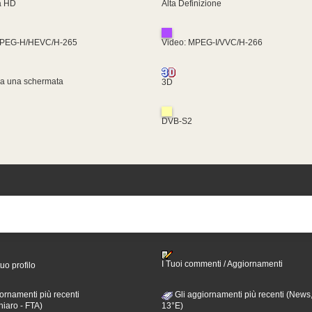
ra HD
Alta Definizione
MPEG-H/HEVC/H-265
Video: MPEG-I/VVC/H-266
za una schermata
3D
DVB-S2
I Tuoi commenti / Aggiornamenti
tuo profilo
ornamenti più recenti
Gli aggiornamenti più recenti (News,
hiaro - FTA)
13°E)