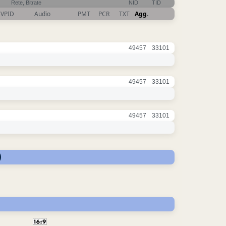
Rete, Bitrate
NID
TID
VPID
Audio
PMT
PCR
TXT
Agg.
49457
33101
49457
33101
49457
33101
)