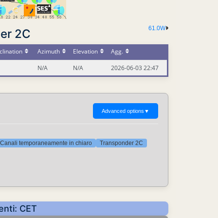
61.0W
er 2C
lination
Azimuth
Elevation
Agg.
N/A
N/A
2026-06-03 22:47
Advanced options
▼
Canali temporaneamente in chiaro
Transponder 2C
enti: CET