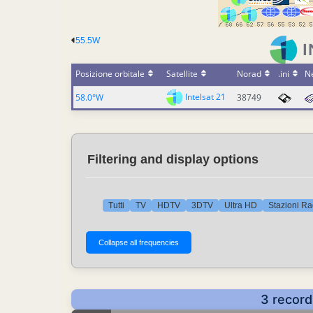
55.5W
Posizione orbitale
Satellite
Norad
.ini
N
Intelsat 21
58.0°W
38749
Filtering and display options
Tutti
TV
HDTV
3DTV
Ultra HD
Stazioni Ra
3 record