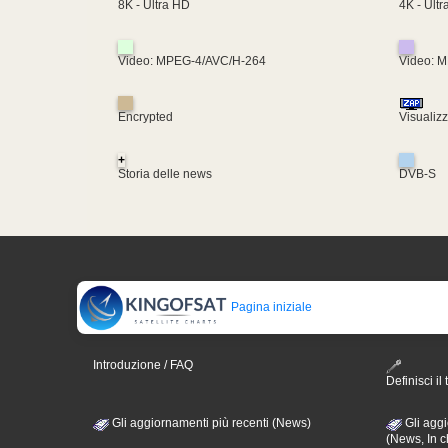
4K - Ult
8K - Ultra HD
Video: MPEG-4/AVC/H-264
Video: 
Encrypted
Visualiz
+
Storia delle news
DVB-S
Pagina iniziale
Introduzione / FAQ
Definisci il 
Gli aggiornamenti più recenti (News)
Gli aggi
(News, In c