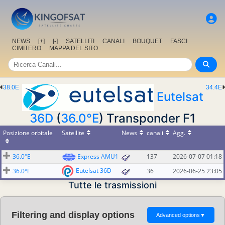
NEWS
[+]
[-]
SATELLITI
CANALI
BOUQUET
FASCI
CIMITERO
MAPPA DEL SITO
38.0E
34.4E
Eutelsat
36D
(
36.0°E
) Transponder F1
Posizione orbitale
Satellite
News
canali
Agg.
36.0°E
Express AMU1
137
2026-07-07 01:18
Eutelsat 36D
36.0°E
36
2026-06-25 23:05
Tutte le trasmissioni
Filtering and display options
Advanced options
▼