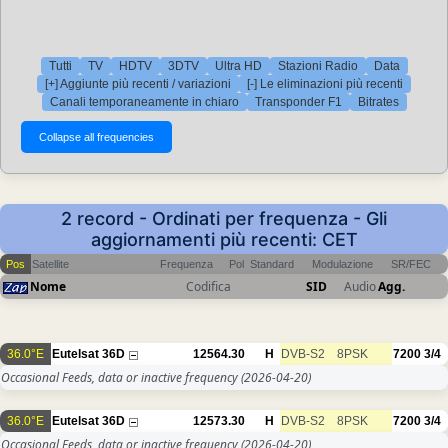
Tutti
TV
HDTV
3DTV
Ultra HD
Stazioni Radio
Data
[+] Aggiunte più recenti / variazioni
[-] Le eliminazioni più recenti
Canali temporaneamente in chiaro
Transponder F1
Bitrates
2 record - Ordinati per frequenza - Gli
aggiornamenti più recenti: CET
Pos
Satellite
Frequenza
Pol
Standard
Modulazione
SR/FEC
Nome
Codifica
SID
Audio
Agg.
36.0°E
Eutelsat 36D
12564.30
H
DVB-S2
8PSK
7200
3/4
Occasional Feeds, data or inactive frequency
(2026-04-20)
36.0°E
Eutelsat 36D
12573.30
H
DVB-S2
8PSK
7200
3/4
Occasional Feeds, data or inactive frequency
(2026-04-20)