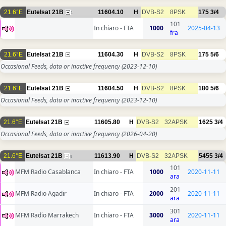
21.6°E
Eutelsat 21B
11604.10
H
DVB-S2
8PSK
175
3/4
1
101
In chiaro - FTA
1000
2025-04-13
fra
21.6°E
Eutelsat 21B
11604.30
H
DVB-S2
8PSK
175
5/6
Occasional Feeds, data or inactive frequency
(2023-12-10)
21.6°E
Eutelsat 21B
11604.50
H
DVB-S2
8PSK
180
5/6
Occasional Feeds, data or inactive frequency
(2023-12-10)
21.6°E
Eutelsat 21B
11605.80
H
DVB-S2
32APSK
1625
3/4
Occasional Feeds, data or inactive frequency
(2026-04-20)
21.6°E
Eutelsat 21B
11613.90
H
DVB-S2
32APSK
5455
3/4
4
101
MFM Radio Casablanca
In chiaro - FTA
1000
2020-11-11
ara
201
MFM Radio Agadir
In chiaro - FTA
2000
2020-11-11
ara
301
MFM Radio Marrakech
In chiaro - FTA
3000
2020-11-11
ara