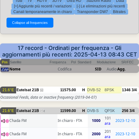
Tutti
TV
HDTV
3DTV
Ultra HD
Stazioni Radio
Data
[+] Aggiunte più recenti / variazioni
[-] Le eliminazioni più recenti
Canali temporaneamente in chiaro
Transponder DW7
Bitrates
17 record - Ordinati per frequenza - Gli
aggiornamenti più recenti: 2025-04-13 08:43 CET
Pos
Satellite
Frequenza
Pol
Standard
Modulazione
SR/FEC
Nome
Codifica
SID
Audio
Agg.
21.6°E
Eutelsat 21B
11575.00
H
DVB-S2
8PSK
1346
3/4
Occasional Feeds, data or inactive frequency
(2019-04-07)
21.6°E
Eutelsat 21B
11599.00
H
DVB-S
QPSK
256
3/4
2
101
Chada FM
In chiaro - FTA
1000
2023-12-10
ara
201
Chada FM
In chiaro - FTA
2000
2023-12-10
ara