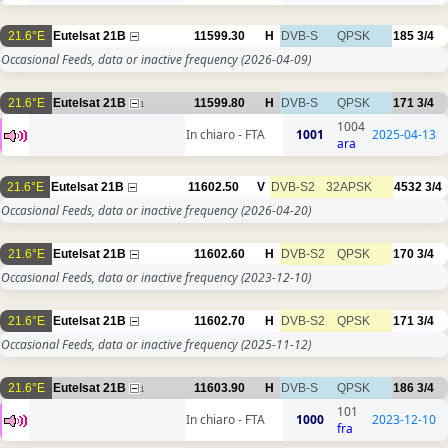
21.6°E
Eutelsat 21B
11599.30
H
DVB-S
QPSK
185
3/4
Occasional Feeds, data or inactive frequency
(2026-04-09)
21.6°E
Eutelsat 21B
11599.80
H
DVB-S
QPSK
171
3/4
1
1004
In chiaro - FTA
1001
2025-04-13
ara
21.6°E
Eutelsat 21B
11602.50
V
DVB-S2
32APSK
4532
3/4
Occasional Feeds, data or inactive frequency
(2026-04-20)
21.6°E
Eutelsat 21B
11602.60
H
DVB-S2
QPSK
170
3/4
Occasional Feeds, data or inactive frequency
(2023-12-10)
21.6°E
Eutelsat 21B
11602.70
H
DVB-S2
QPSK
171
3/4
Occasional Feeds, data or inactive frequency
(2025-11-12)
21.6°E
Eutelsat 21B
11603.90
H
DVB-S
QPSK
186
3/4
1
101
In chiaro - FTA
1000
2023-12-10
fra