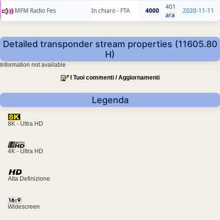
401
MFM Radio Fes
In chiaro - FTA
4000
2020-11-11
ara
Detailed transponder stream properties (11605.80
H)
Information not available
I Tuoi commenti / Aggiornamenti
Legenda
8K - Ultra HD
4K - Ultra HD
Alta Definizione
Widescreen