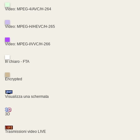
Video: MPEG-4/AVC/H-264
Video: MPEG-H/HEVC/H-265
Video: MPEG-I/VVC/H-266
In chiaro - FTA
Encrypted
Visualizza una schermata
3D
Trasmissioni video LIVE