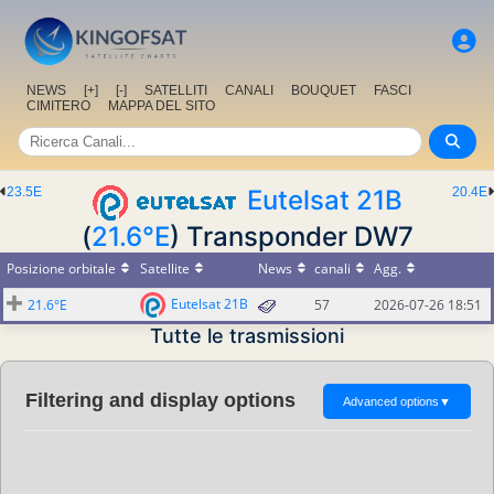
NEWS
[+]
[-]
SATELLITI
CANALI
BOUQUET
FASCI
CIMITERO
MAPPA DEL SITO
23.5E
Eutelsat 21B
20.4E
(
21.6°E
) Transponder DW7
Posizione orbitale
Satellite
News
canali
Agg.
Eutelsat 21B
21.6°E
57
2026-07-26 18:51
Tutte le trasmissioni
Filtering and display options
Advanced options
▼