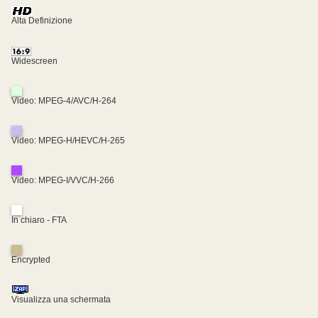
Alta Definizione
Widescreen
Video: MPEG-4/AVC/H-264
Video: MPEG-H/HEVC/H-265
Video: MPEG-I/VVC/H-266
In chiaro - FTA
Encrypted
Visualizza una schermata