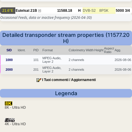
21.6°E
Eutelsat 21B
11588.18
H
DVB-S2
8PSK
5000
3/4
Occasional Feeds, data or inactive frequency
(2026-04-30)
Detailed transponder stream properties (11577.20
H)
Aspect
SID
Ident.
PID
Format
Colorimetry
Width
Height
Agg.
Ratio
MPEG Audio,
1000
101
2 channels
2026-08-06
Layer 2
MPEG Audio,
2000
201
2 channels
2026-08-06
Layer 2
I Tuoi commenti / Aggiornamenti
Legenda
8K - Ultra HD
4K - Ultra HD