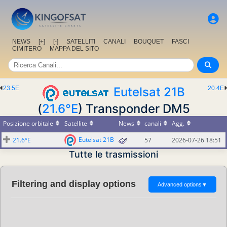
NEWS
[+]
[-]
SATELLITI
CANALI
BOUQUET
FASCI
CIMITERO
MAPPA DEL SITO
23.5E
Eutelsat 21B
20.4E
(
21.6°E
) Transponder DM5
Posizione orbitale
Satellite
News
canali
Agg.
Eutelsat 21B
21.6°E
57
2026-07-26 18:51
Tutte le trasmissioni
Filtering and display options
Advanced options
▼