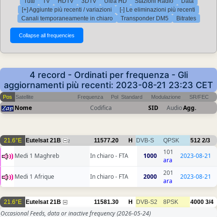
Tutti
TV
HDTV
3DTV
Ultra HD
Stazioni Radio
Data
[+] Aggiunte più recenti / variazioni
[-] Le eliminazioni più recenti
Canali temporaneamente in chiaro
Transponder DM5
Bitrates
4 record - Ordinati per frequenza - Gli
aggiornamenti più recenti: 2023-08-21 23:23 CET
Pos
Satellite
Frequenza
Pol
Standard
Modulazione
SR/FEC
Nome
Codifica
SID
Audio
Agg.
21.6°E
Eutelsat 21B
11577.20
H
DVB-S
QPSK
512
2/3
2
101
Medi 1 Maghreb
In chiaro - FTA
1000
2023-08-21
ara
201
Medi 1 Afrique
In chiaro - FTA
2000
2023-08-21
ara
21.6°E
Eutelsat 21B
11581.30
H
DVB-S2
8PSK
4000
3/4
Occasional Feeds, data or inactive frequency
(2026-05-24)