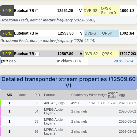
QPSK
7.0°E
Eutelsat 7B
12551.20
V
DVB-S2
1000
1/3
Stream 0
Occasional Feeds, data or inactive frequency
(2023-09-02)
7.0°E
Eutelsat 7B
12553.80
V
DVB-S
QPSK
1302
3/4
Occasional Feeds, data or inactive frequency
(2026-06-14)
7.0°E
Eutelsat 7B
12567.80
V
DVB-S2
QPSK
17017
2/3
1
dab
In chiaro - FTA
2026-06-14
Detailed transponder stream properties (12509.60
V)
Aspect
SID
Ident.
PID
Format
Colorimetry
Width
Height
Agg.
Ratio
1
33
AVC 4.1, High
4:2:0
1920
1080
1.778
2026-08-02
MPEG Audio,
1
34
2 channels
2026-08-02
Layer 2
MPEG Audio,
1
35
2 channels
2026-08-02
Layer 2
MPEG Audio,
1
36
2 channels
2026-08-02
Layer 2