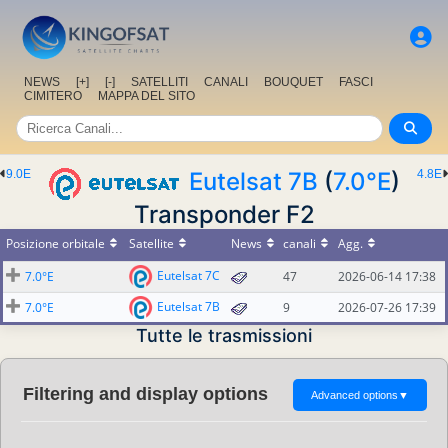
NEWS
[+]
[-]
SATELLITI
CANALI
BOUQUET
FASCI
CIMITERO
MAPPA DEL SITO
9.0E
Eutelsat 7B
(
7.0°E
)
4.8E
Transponder F2
Posizione orbitale
Satellite
News
canali
Agg.
Eutelsat 7C
7.0°E
47
2026-06-14 17:38
Eutelsat 7B
7.0°E
9
2026-07-26 17:39
Tutte le trasmissioni
Filtering and display options
Advanced options
▼