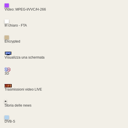
Video: MPEG-I/VVC/H-266
In chiaro - FTA
Encrypted
Visualizza una schermata
3D
Trasmissioni video LIVE
+
Storia delle news
DVB-S