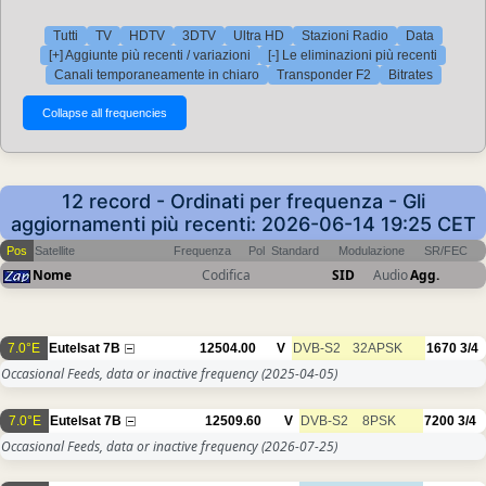
Tutti
TV
HDTV
3DTV
Ultra HD
Stazioni Radio
Data
[+] Aggiunte più recenti / variazioni
[-] Le eliminazioni più recenti
Canali temporaneamente in chiaro
Transponder F2
Bitrates
12 record - Ordinati per frequenza - Gli
aggiornamenti più recenti: 2026-06-14 19:25 CET
Pos
Satellite
Frequenza
Pol
Standard
Modulazione
SR/FEC
Nome
Codifica
SID
Audio
Agg.
7.0°E
Eutelsat 7B
12504.00
V
DVB-S2
32APSK
1670
3/4
Occasional Feeds, data or inactive frequency
(2025-04-05)
7.0°E
Eutelsat 7B
12509.60
V
DVB-S2
8PSK
7200
3/4
Occasional Feeds, data or inactive frequency
(2026-07-25)