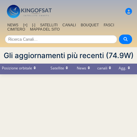
NEWS
[+]
[-]
SATELLITI
CANALI
BOUQUET
FASCI
CIMITERO
MAPPA DEL SITO
Gli aggiornamenti più recenti (74.9W)
Posizione orbitale
Satellite
News
canali
Agg.